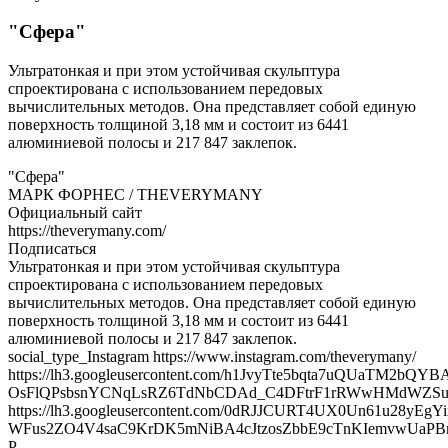
"Сфера"
Ультратонкая и при этом устойчивая скульптура
спроектирована с использованием передовых
вычислительных методов. Она представляет собой единую
поверхность толщиной 3,18 мм и состоит из 6441
алюминиевой полосы и 217 847 заклепок.
"Сфера"
МАРК ФОРНЕС / THEVERYMANY
Официальный сайт
https://theverymany.com/
Подписаться
Ультратонкая и при этом устойчивая скульптура
спроектирована с использованием передовых
вычислительных методов. Она представляет собой единую
поверхность толщиной 3,18 мм и состоит из 6441
алюминиевой полосы и 217 847 заклепок.
social_type_Instagram https://www.instagram.com/theverymany/
https://lh3.googleusercontent.com/h1JvyTte5bqta7uQUaTM2b
OsFlQPsbsnYCNqLsRZ6TdNbCDAd_C4DFtrF1rRWwHMdWZSu
https://lh3.googleusercontent.com/0dRJJCURT4UX0Un61u28y
WFus2ZO4V4saC9KrDK5mNiBA4cJtzosZbbE9cTnKIemvwUaPB
P