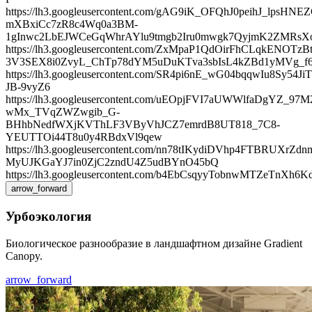
https://lh3.googleusercontent.com/gAG9iK_OFQhJ0peihJ_lpsHNEZ
mXBxiCc7zR8c4Wq0a3BM-
1gInwc2LbEJWCeGqWhrAYlu9tmgb2Iru0mwgk7QyjmK2ZMRsXo
https://lh3.googleusercontent.com/ZxMpaP1QdOirFhCLqkENOTz
3V3SEX8i0ZvyL_ChTp78dYM5uDuKTva3sbIsL4kZBd1yMVg_
https://lh3.googleusercontent.com/SR4pi6nE_wG04bqqwI
JB-9vyZ6
https://lh3.googleusercontent.com/uEOpjFVI7aUWWlfaDgYZ_97M
wMx_TVqZWZwgib_G-
BHhbNedfWXjKVThLF3VByVhJCZ7emrdB8UT818_7C8-
YEUTTOi44T8u0y4RBdxVl9qew
https://lh3.googleusercontent.com/nn78tIKydiDVhp4FTBRUX
MyUJKGaYJ7in0ZjC2zndU4Z5udBYnO45bQ
https://lh3.googleusercontent.com/b4EbCsqyyTobnwMTZ
arrow_forward
Урбоэкология
Биологическое разнообразие в ландшафтном дизайне Gradient
Canopy.
arrow_forward