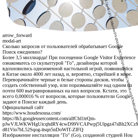
https://lh3.googleusercontent.com/iMi6cuK7Dp6bio9BrOEVIRjK1kyeK1jFUYtMu1mwFtV4N4X0bDC1CN5p1qmtxzIlqGWfOhKsyybXNsBGniK
arrow_forward
modal-art
Сколько запросов от пользователей обрабатывает Google
Поиск ежедневно?
Более 3,5 миллиарда! При посещении Google Visitor Experience
ознакомьтесь со скульптурой "Го", дизайнеры которой
вдохновились одноименной настольной игрой, появившейся
в Китае около 4000 лет назад, и, вероятно, старейшей в мире.
Переворачивайте черные и белые стороны дисков, чтобы
создать собственный узор, или поразмышляйте над одним из
почти 600 выгравированных на них вопросов. Кстати, это
всего 0,000016 % от вопросов, которые пользователи Google
задают в Поиске каждый день.
Официальный сайт
https://www.houdesousa.com/
https://lh3.googleusercontent.com/aIfCbI1trQm-
pJwVJLWKWHgUicqhdRY4cwD99VCAPwpj5Ulpgz47sBh2XCz
d81Vio7bL52Sqog-itsqn5nDoWIT-ZIFQ
Изображение инсталляции "Го" (Go), созданной студией Hou