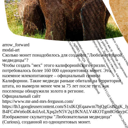
arrow_forward
modal-art
л
о
?
о
п
д
р
и
о
н
ч
н
м
т
а
о
.
Официальный сайт
https://softlabnyc.com/
t
t
L
k
И
о
б
р
а
ж
е
н
и
е
и
н
с
т
а
л
л
я
ц
и
и
"
Г
а
л
о
"
(
H
a
l
o
)
,
с
о
з
д
а
н
н
о
й
с
т
у
д
и
е
й
o
f
t
L
a
b
N
Y
з
S
C
arrow_forward
modal-art
Сколько монет понадобилось для создания "Любознательной
медведицы"?
Чтобы создать "мех" этого калифорнийского гризли,
потребовалось более 160 000 одноцентовых монет. Это
наземное млекопитающее – официальный символ
Калифорнии. Такие медведи раньше обитали на территории
штата, но вымерли менее чем за 75 лет после того, как
поселенцы обнаружили золото в регионе.
Официальный сайт
https://www.mr-and-mrs-ferguson.com/
https://lh3.googleusercontent.com/S1xlKQEqaawm7bjQgGsB2gK_I
B4FC4Wn6oIK4oIAoLXpq2eN5V2q1fKNALV4KOTgm8OxuyjsO5
Изображение скульптуры "Любознательная медведица"
(Curious), созданной из одноцентовых монет.