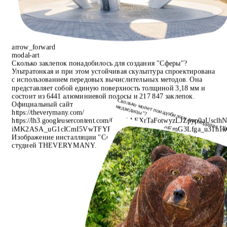
arrow_forward
modal-art
Сколько заклепок понадобилось для создания "Сферы"?
Ультратонкая и при этом устойчивая скульптура спроектирована
с использованием передовых вычислительных методов. Она
представляет собой единую поверхность толщиной 3,18 мм и
состоит из 6441 алюминиевой полосы и 217 847 заклепок.
Сколько монет понадобилось для с
бознатель
Официальный сайт
медведицы"?
https://theverymany.com/
https://lh3.googleusercontent.com/O72XAEXrTaFotwyzLJZpyp0aUscl
iMK2ASA_uG1cICmI5VwTFYR2C5JcJus9_Fwvg0EmG3Lfga_u31n1
Изображение инсталляции "Сфера" (The Orb), созданной
студией THEVERYMANY.