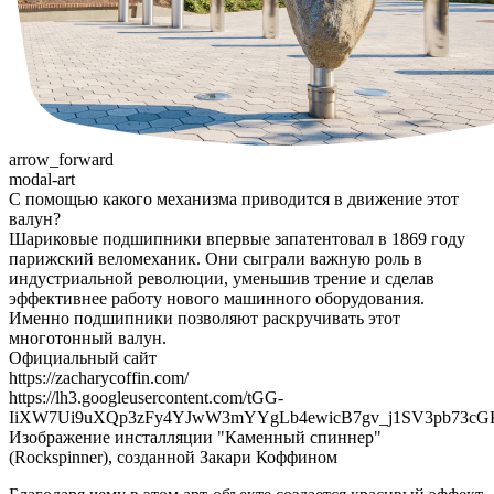
arrow_forward
modal-art
С помощью какого механизма приводится в движение этот
валун?
Шариковые подшипники впервые запатентовал в 1869 году
парижский веломеханик. Они сыграли важную роль в
индустриальной революции, уменьшив трение и сделав
эффективнее работу нового машинного оборудования.
Именно подшипники позволяют раскручивать этот
многотонный валун.
Официальный сайт
https://zacharycoffin.com/
https://lh3.googleusercontent.com/tGG-
IiXW7Ui9uXQp3zFy4YJwW3mYYgLb4ewicB7gv_j1SV3pb73c
Изображение инсталляции "Каменный спиннер"
(Rockspinner), созданной Закари Коффином