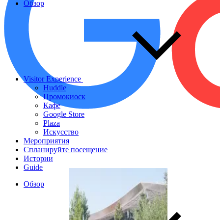
Обзор
Visitor Experience
Huddle
Промокиоск
Кафе
Google Store
Plaza
Искусство
Мероприятия
Спланируйте посещение
Истории
Guide
Обзор