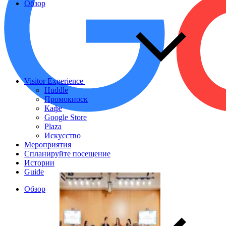
Обзор
Visitor Experience
Huddle
Промокиоск
Кафе
Google Store
Plaza
Искусство
Мероприятия
Спланируйте посещение
Истории
Guide
Обзор