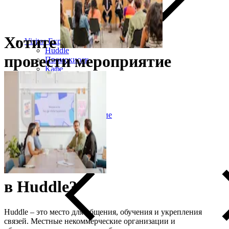
Хотите
Visitor Experience
Huddle
провести
мероприятие
Промокиоск
Кафе
Google Store
Plaza
Искусство
Мероприятия
Спланируйте посещение
Истории
Guide
Get event updates
в
Huddle?
Huddle – это место для общения, обучения и укрепления
связей. Местные некоммерческие организации и