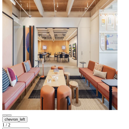
chevron_left
1
/
2