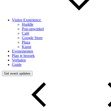
Visitor Experience
Huddle
Pop-upwinkel
Café
Google Store
Plaza
Kunst
Evenementen
Plan je bezoek
Verhalen
Guide
Get event updates