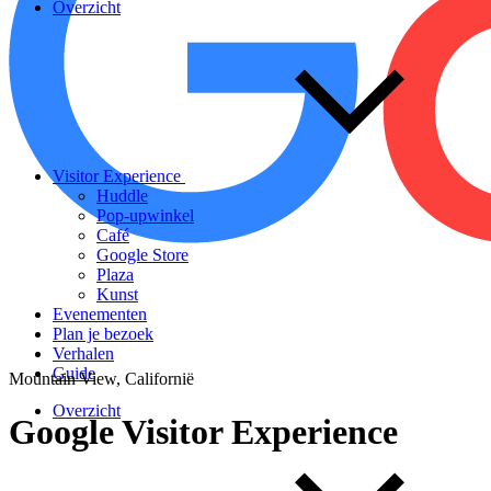
Overzicht
Visitor Experience
Huddle
Pop-upwinkel
Café
Google Store
Plaza
Kunst
Evenementen
Plan je bezoek
Verhalen
Guide
Mountain View, Californië
Overzicht
Google
Visitor
Experience