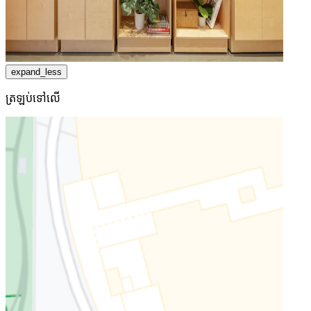
expand_less
ត្រឡប់​ទៅ​លើ