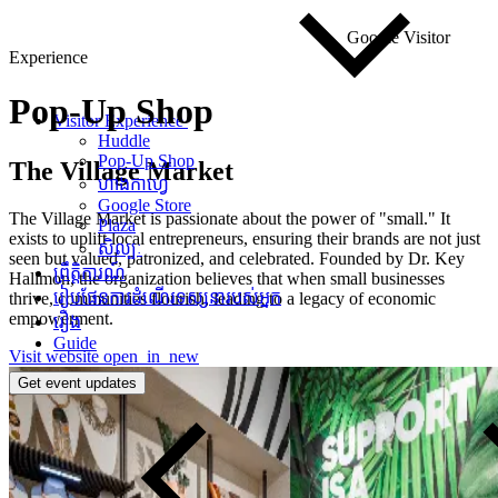
Google Visitor
Experience
Pop-Up
Shop
Visitor Experience
Huddle
Pop-Up Shop
The Village Market
ហាងកាហ្វេ
Google Store
The Village Market is passionate about the power of "small." It
Plaza
exists to uplift local entrepreneurs, ensuring their brands are not just
សិល្បៈ
seen but valued, patronized, and celebrated. Founded by Dr. Key
ព្រឹត្តិការណ៍
Hallmon, the organization believes that when small businesses
រៀបផែនការដំណើរទស្សនារបស់អ្នក
thrive, communities flourish, leading to a legacy of economic
empowerment.
រឿង
Guide
Visit website
open_in_new
Get event updates