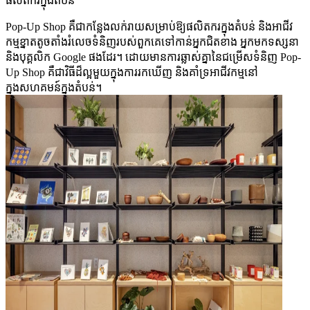
ផលិតករក្នុងតំបន់
Pop-Up Shop គឺជាកន្លែងលក់រាយសម្រាប់ឱ្យផលិតករក្នុងតំបន់ និងអាជីវ
កម្មខ្នាតតូចតាំងរំលេចទំនិញរបស់ពួកគេទៅកាន់អ្នកជិតខាង អ្នកមកទស្សនា
និងបុគ្គលិក​ Google ផងដែរ។ ដោយមានការឆ្លាស់គ្នានៃជម្រើសទំនិញ Pop-
Up Shop គឺជាវិធីដ៏ល្អមួយក្នុងការរកឃើញ និងគាំទ្រអាជីវកម្មនៅ
ក្នុងសហគមន៍ក្នុងតំបន់។