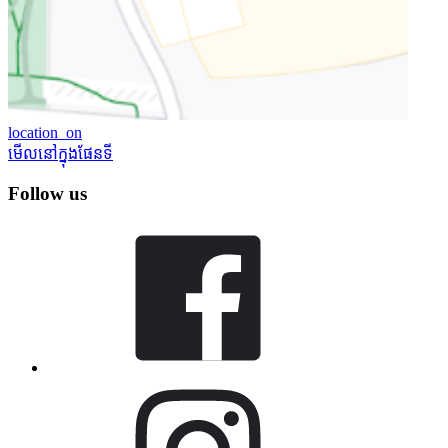
location_on
មើល​នៅក្នុង​ផែនទី
Follow us