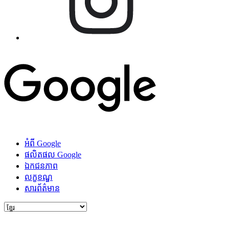
អំពី Google
ផលិតផល Google
ឯកជនភាព
លក្ខខណ្ឌ
សារ​ព័ត៌មាន