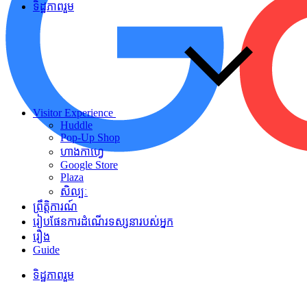
ទិដ្ឋភាពរួម
Visitor Experience
Huddle
Pop-Up Shop
ហាងកាហ្វេ
Google Store
Plaza
សិល្បៈ
ព្រឹត្តិការណ៍
រៀបផែនការដំណើរទស្សនារបស់អ្នក
រឿង
Guide
ទិដ្ឋភាពរួម