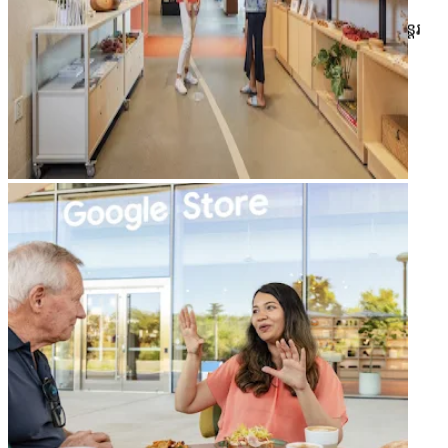
ទទួលបានការបំផុសគំនិតតាមរយៈស្នាដៃសិល្បៈបែបស្រមើស្រមៃ និងអន្តរ
កម្ម
arrow_forward