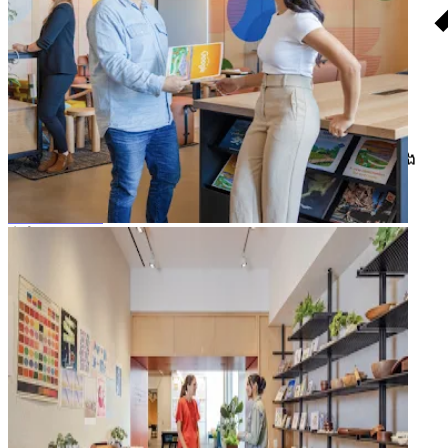
សិល្បៈ
arrow_forward
chevron_right
ទីតាំង
Google Store
ទិញផលិតផលថ្មីៗបំផុតដែលបង្កើតដោយ Google, ទទួលជំនួយពីអ្នក
ជំនាញដែលមានបទពិសោធណាម្នាក់របស់យើង, ចូលរួមសិក្ខាសាលា និង
ស្វែងរកទំនិញ Google ផ្ដាច់មុខ
arrow_forward
ទីតាំង
Plaza
រុករកព្រឹត្តិការណ៍ខាងក្រៅអគារ និងការដំឡើងសិល្បៈ
arrow_forward
ទីតាំង
សិល្បៈ