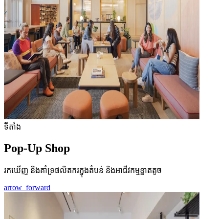
ទីតាំង
Pop-Up Shop
រកឃើញ និងគាំទ្រផលិតករក្នុងតំបន់ និងអាជីវកម្មខ្នាតតូច
arrow_forward