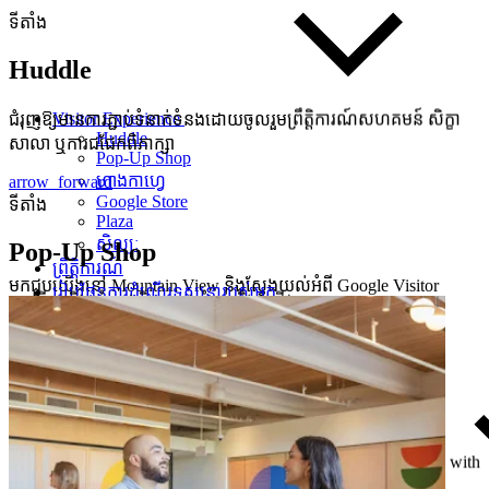
ទីតាំង
Huddle
Visitor Experience
ជំរុញឱ្យមានការភ្ជាប់ទំនាក់ទំនងដោយចូលរួមព្រឹត្តិការណ៍សហគមន៍ សិក្ខា
Huddle
សាលា ឬការជជែកពិភាក្សា
Pop-Up Shop
ហាងកាហ្វេ
arrow_forward
Google Store
ទីតាំង
Plaza
សិល្បៈ
Pop-Up Shop
ព្រឹត្តិការណ៍
មកជួបយើងនៅ Mountain View និងស្វែងយល់អំពី Google Visitor
រៀបផែនការដំណើរទស្សនារបស់អ្នក
រកឃើញ និងគាំទ្រផលិតករក្នុងតំបន់ និងអាជីវកម្មខ្នាតតូច
Experience។
រឿង
chevron_left
Guide
arrow_forward
ទីតាំង
Huddle
Get event updates
Pop-Up Shop
ហាងកាហ្វេ @ Mountain View
ហាងកាហ្វេ @ Mountain View
Google Store
Experience a taste of Google through food and beverages made with
Plaza
local, seasonal ingredients