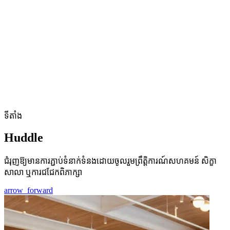
ទីតាំង
Huddle
ជំរុញឱ្យមានការភ្ជាប់ទំនាក់ទំនងដោយចូលរួមព្រឹត្តិការណ៍សហគមន៍ សិក្ខា
សាលា ឬការជជែកពិភាក្សា
arrow_forward