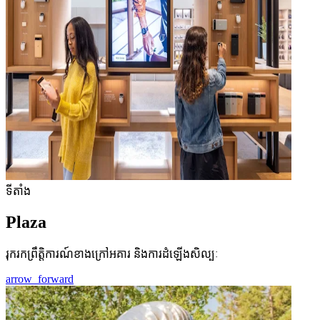
ទីតាំង
Plaza
រុករកព្រឹត្តិការណ៍ខាងក្រៅអគារ និងការដំឡើងសិល្បៈ
arrow_forward