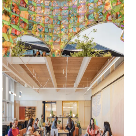
សិល្បករក្នុងតំបន់