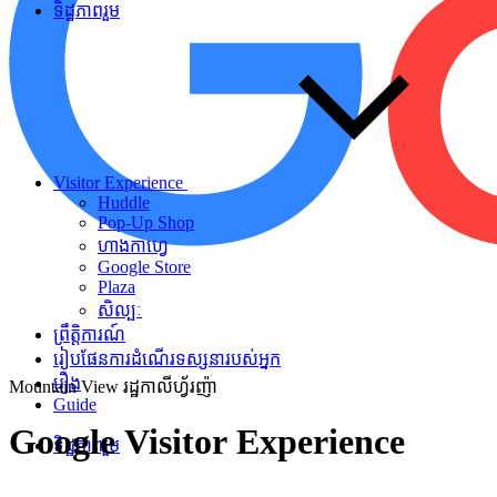
ទិដ្ឋភាពរួម
Visitor Experience
Huddle
Pop-Up Shop
ហាងកាហ្វេ
Google Store
Plaza
សិល្បៈ
ព្រឹត្តិការណ៍
រៀបផែនការដំណើរទស្សនារបស់អ្នក
រឿង
Mountain View រដ្ឋកាលីហ្វ័រញ៉ា
Guide
Google
Visitor
Experience
ទិដ្ឋភាពរួម