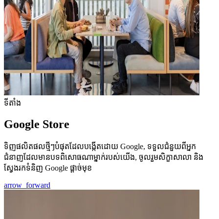
ទីតាំង
Google Store
ទិញផលិតផលថ្មីៗបំផុតដែលបង្កើតដោយ Google, ទទួលជំនួយពីអ្នក
ជំនាញដែលមានបទពិសោធណាម្នាក់របស់យើង, ចូលរួមសិក្ខាសាលា និង
ស្វែងរកទំនិញ Google ផ្ដាច់មុខ
arrow_forward