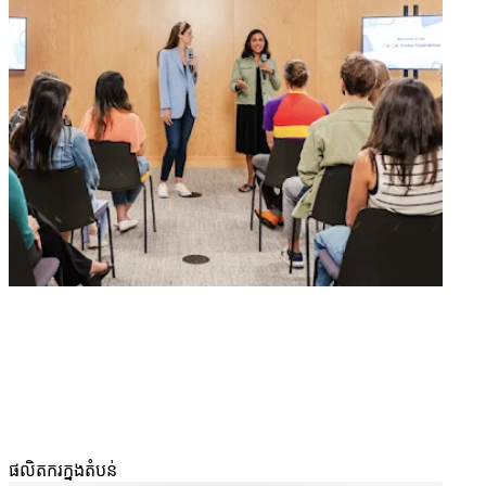
ផលិតករក្នុងតំបន់