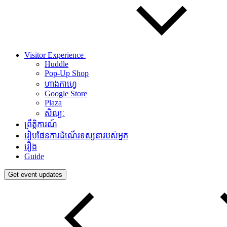
Visitor Experience
Huddle
Pop-Up Shop
ហាងកាហ្វេ
Google Store
Plaza
សិល្បៈ
ព្រឹត្តិការណ៍
រៀបផែនការដំណើរទស្សនារបស់អ្នក
រឿង
Guide
Get event updates