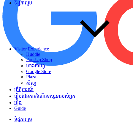
ទិដ្ឋភាពរួម
Visitor Experience
Huddle
Pop-Up Shop
ហាងកាហ្វេ
Google Store
Plaza
សិល្បៈ
ព្រឹត្តិការណ៍
រៀបផែនការដំណើរទស្សនារបស់អ្នក
រឿង
Guide
ទិដ្ឋភាពរួម