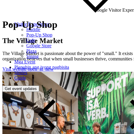
Google Visitor Exper
Pop-Up
Shop
Visitor Experience
Huddle
Pop-Up Shop
The Village Market
Cafe
Google Store
Plaza
The Village Market is passionate about the power of "small." It exists
Sining
organization believes that when small businesses thrive, communities
Mga Event
Planuhin ang iyong pagbisita
Visit website
open_in_new
Stories
Guide
Get event updates