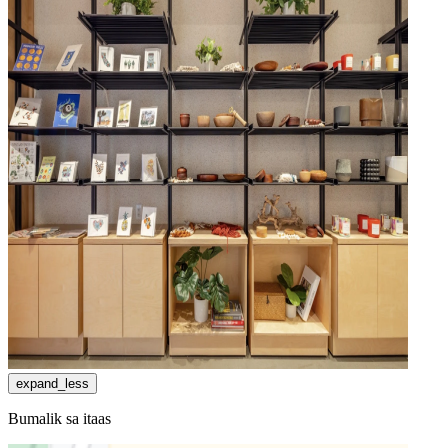
expand_less
Bumalik sa itaas