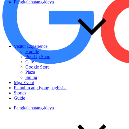
Pangkalahatang-ideya
Visitor Experience
Huddle
Pop-Up Shop
Cafe
Google Store
Plaza
Sining
Mga Event
Planuhin ang iyong pagbisita
Stories
Guide
Pangkalahatang-ideya