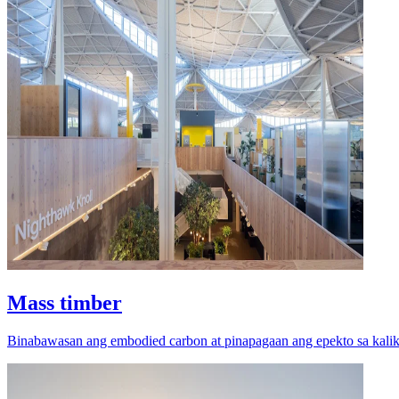
Mass timber
Binabawasan ang embodied carbon at pinapagaan ang epekto sa kalik