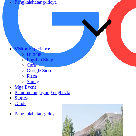
Pangkalahatang-ideya
Visitor Experience
Huddle
Pop-Up Shop
Cafe
Google Store
Plaza
Sining
Mga Event
Planuhin ang iyong pagbisita
Stories
Guide
Pangkalahatang-ideya