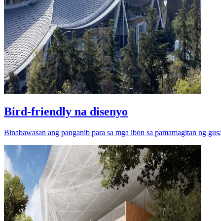
Bird-friendly na disenyo
Binabawasan ang panganib para sa mga ibon sa pamamagitan ng gusali