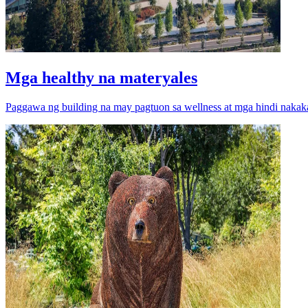
Mga healthy na materyales
Paggawa ng building na may pagtuon sa wellness at mga hindi nakak