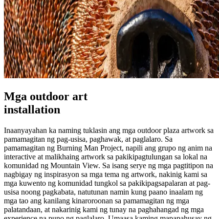
Mga outdoor art
installation
Inaanyayahan ka naming tuklasin ang mga outdoor plaza artwork sa
pamamagitan ng pag-usisa, paghawak, at paglalaro. Sa
pamamagitan ng Burning Man Project, napili ang grupo ng anim na
interactive at malikhaing artwork sa pakikipagtulungan sa lokal na
komunidad ng Mountain View. Sa isang serye ng mga pagtitipon na
nagbigay ng inspirasyon sa mga tema ng artwork, nakinig kami sa
mga kuwento ng komunidad tungkol sa pakikipagsapalaran at pag-
usisa noong pagkabata, natutunan namin kung paano inaalam ng
mga tao ang kanilang kinaroroonan sa pamamagitan ng mga
palatandaan, at nakarinig kami ng tunay na paghahangad ng mga
experience na puno ng paglalaro. Umaasa kaming mapapahusay ng