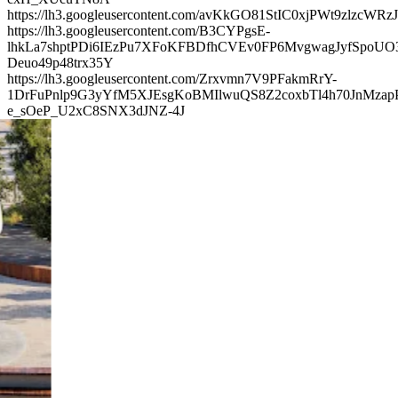
https://lh3.googleusercontent.com/avKkGO81StIC0xjPWt9z
https://lh3.googleusercontent.com/B3CYPgsE-
lhkLa7shptPDi6IEzPu7XFoKFBDfhCVEv0FP6MvgwagJyfSpoUO
Deuo49p48trx35Y
https://lh3.googleusercontent.com/Zrxvmn7V9PFakmRrY-
1DrFuPnlp9G3yYfM5XJEsgKoBMIlwuQS8Z2coxbTl4h70JnMza
e_sOeP_U2xC8SNX3dJNZ-4J