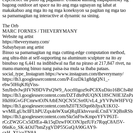
bagong outdoor art space na ito ang mga ugnayan ng lahat at
makakabuo ang mga ito ng mga koneksyon sa pagitan ng mga tao
sa pamamagitan ng interactive at dynamic na sining.
The Orb
MARC FORNES / THEVERYMANY
Website ng artist
https://theverymany.com/
Subaybayan ang artist
Binuo sa pamamagitan ng mga cutting-edge computation method,
ang ultra-thin at self-supporting na aluminum sculpture na ito ay
binubuo ng 6,441 na indibidwal na flat na piraso at 217,847 rivet, na
manu-manong binuo nang paisa-isa mula sa ibaba pataas.
social_type_Instagram https://www.instagram.com/theverymany/
https://lh3.googleusercontent.com/P-EozDk1g8dgQN1_-
ebw50HqKf6jViss-
SmJIrdvJwjHVNl9DVPxQW9_AocrHigoz9oPC8XuDiio16BCfs4
https://lh3.googleusercontent.com/DZTdhrPdUQNX18SCN0E3Zn
HkH6GvGFCmrwtOJNAtbENQCN5CSrr0UvL4_jrYVPuWHFVQ
https://lh3.googleusercontent.com/hZ07ESfJqn6bJjyaX1KO2-
wvMILgUhcllFLhPUZqx4nWXtaQRqIEkhvvur4LCtsEV3QBnRSb
https://lh3.googleusercontent.com/Skr5nFtwKmpoYFVP63T-
rCcZW2GCx5iDfEa-4k15qDzwF0CON3pzfUFz7RqqC8Al5V-
06nKo_SK-kOiJ7bmZygVDP55GuQA90GAY9-
cxH_XUcuTN8A