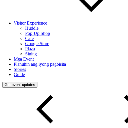
Visitor Experience
Huddle
Pop-Up Shop
Cafe
Google Store
Plaza
Sining
Mga Event
Planuhin ang iyong pagbisita
Stories
Guide
Get event updates