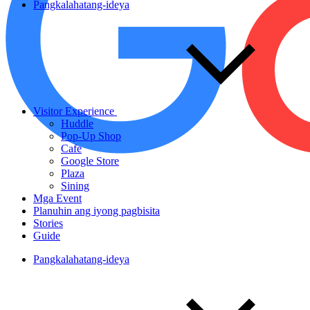
Pangkalahatang-ideya
Visitor Experience
Huddle
Pop-Up Shop
Cafe
Google Store
Plaza
Sining
Mga Event
Planuhin ang iyong pagbisita
Stories
Guide
Pangkalahatang-ideya