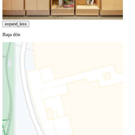
expand_less
Başa dön