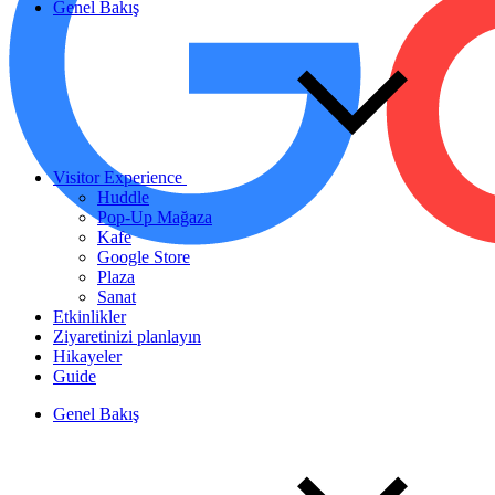
Genel Bakış
Visitor Experience
Huddle
Pop-Up Mağaza
Kafe
Google Store
Plaza
Sanat
Etkinlikler
Ziyaretinizi planlayın
Hikayeler
Guide
Genel Bakış