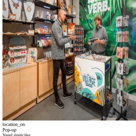
location_on
Pop-up
Yerel üreticiler