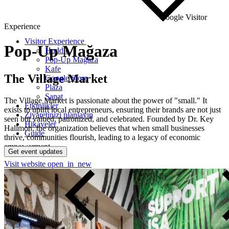
Google Visitor
Experience
Visitor Experience
Pop-Up
Mağaza
Huddle
Pop-Up Mağaza
Kafe
The Village Market
Google Store
Plaza
Sanat
The Village Market is passionate about the power of "small." It
Etkinlikler
exists to uplift local entrepreneurs, ensuring their brands are not just
Ziyaretinizi planlayın
seen but valued, patronized, and celebrated. Founded by Dr. Key
Hikayeler
Hallmon, the organization believes that when small businesses
Guide
thrive, communities flourish, leading to a legacy of economic
empowerment.
Get event updates
Visit website
open_in_new