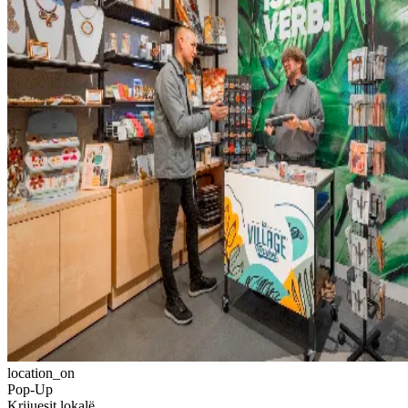
location_on
Pop-Up
Krijuesit lokalë