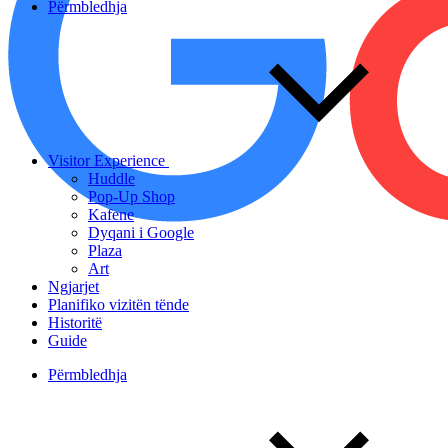
Përmbledhja
Visitor Experience
Huddle
Pop-Up Shop
Kafene
Dyqani i Google
Plaza
Art
Ngjarjet
Planifiko vizitën tënde
Historitë
Guide
Përmbledhja