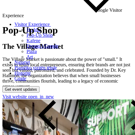
Google Visitor
Experience
Visitor Experience
Pop-Up
Shop
Huddle
Pop-Up Shop
Kafene
The Village Market
Dyqani i Google
Plaza
Art
The Village Market is passionate about the power of "small." It
Ngjarjet
exists to uplift local entrepreneurs, ensuring their brands are not just
Planifiko vizitën tënde
seen but valued, patronized, and celebrated. Founded by Dr. Key
Historitë
Hallmon, the organization believes that when small businesses
Guide
thrive, communities flourish, leading to a legacy of economic
empowerment.
Get event updates
Visit website
open_in_new