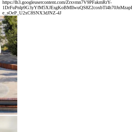
https://lh3.googleusercontent.com/Zrxvmn7V9PFakmRrY-
1DrFuPnlp9G3yYfM5XJEsgKoBMIlwuQS8Z2coxbTl4h70JnMza
e_sOeP_U2xC8SNX3dJNZ-4J