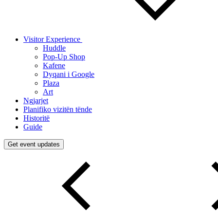
Visitor Experience
Huddle
Pop-Up Shop
Kafene
Dyqani i Google
Plaza
Art
Ngjarjet
Planifiko vizitën tënde
Historitë
Guide
Get event updates