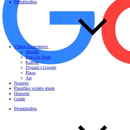
Përmbledhja
Visitor Experience
Huddle
Pop-Up Shop
Kafene
Dyqani i Google
Plaza
Art
Ngjarjet
Planifiko vizitën tënde
Historitë
Guide
Përmbledhja