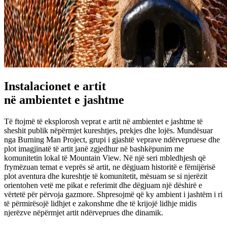
Instalacionet e artit
në ambientet e jashtme
Të ftojmë të eksplorosh veprat e artit në ambientet e jashtme të
sheshit publik nëpërmjet kureshtjes, prekjes dhe lojës. Mundësuar
nga Burning Man Project, grupi i gjashtë veprave ndërvepruese dhe
plot imagjinatë të artit janë zgjedhur në bashkëpunim me
komunitetin lokal të Mountain View. Në një seri mbledhjesh që
frymëzuan temat e veprës së artit, ne dëgjuam historitë e fëmijërisë
plot aventura dhe kureshtje të komunitetit, mësuam se si njerëzit
orientohen vetë me pikat e referimit dhe dëgjuam një dëshirë e
vërtetë për përvoja gazmore. Shpresojmë që ky ambient i jashtëm i ri
të përmirësojë lidhjet e zakonshme dhe të krijojë lidhje midis
njerëzve nëpërmjet artit ndërveprues dhe dinamik.