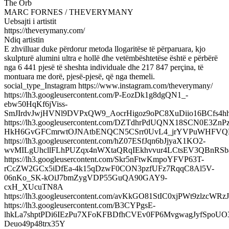
The Orb
MARC FORNES / THEVERYMANY
Uebsajti i artistit
https://theverymany.com/
Ndiq artistin
E zhvilluar duke përdorur metoda llogaritëse të përparuara, kjo
skulpturë alumini ultra e hollë dhe vetëmbështetëse është e përbërë
nga 6 441 pjesë të sheshta individuale dhe 217 847 perçina, të
montuara me dorë, pjesë-pjesë, që nga themeli.
social_type_Instagram https://www.instagram.com/theverymany/
https://lh3.googleusercontent.com/P-EozDk1g8dgQN1_-
ebw50HqKf6jViss-
SmJIrdvJwjHVNl9DVPxQW9_AocrHigoz9oPC8XuDiio16BCfs4
https://lh3.googleusercontent.com/DZTdhrPdUQNX18SCN0E3Zn
HkH6GvGFCmrwtOJNAtbENQCN5CSrr0UvL4_jrYVPuWHFVQ
https://lh3.googleusercontent.com/hZ07ESfJqn6bJjyaX1KO2-
wvMILgUhcllFLhPUZqx4nWXtaQRqIEkhvvur4LCtsEV3QBnRSb
https://lh3.googleusercontent.com/Skr5nFtwKmpoYFVP63T-
rCcZW2GCx5iDfEa-4k15qDzwF0CON3pzfUFz7RqqC8Al5V-
06nKo_SK-kOiJ7bmZygVDP55GuQA90GAY9-
cxH_XUcuTN8A
https://lh3.googleusercontent.com/avKkGO81StIC0xjPWt9z
https://lh3.googleusercontent.com/B3CYPgsE-
lhkLa7shptPDi6IEzPu7XFoKFBDfhCVEv0FP6MvgwagJyfSpoUO
Deuo49p48trx35Y