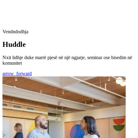
Vendndodhja
Huddle
Nxit lidhje duke marrë pjesë në një ngjarje, seminar ose bisedim në
komunitet
arrow_forward