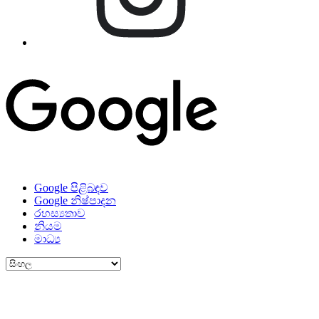
Google පිළිබඳව
Google නිෂ්පාදන
රහස්‍යතාව
නියම
මාධ්‍ය