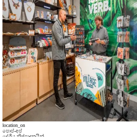
location_on
පොප්-අප්
දේශීය නිෂ්පාදකයින්