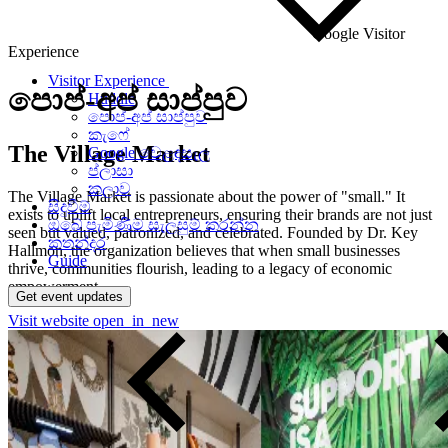
Google Visitor
Experience
Visitor Experience
පොප්-අප්
සාප්පුව
Huddle
පොප්-අප් සාප්පුව
කැෆේ
The Village Market
Google වෙළඳසැල
ප්ලාසා
කලාව
The Village Market is passionate about the power of "small." It
සිදුවීම්
exists to uplift local entrepreneurs, ensuring their brands are not just
ඔබේ පැමිණීම සැලසුම් කරන්න
seen but valued, patronized, and celebrated. Founded by Dr. Key
කතන්දර
Hallmon, the organization believes that when small businesses
Guide
thrive, communities flourish, leading to a legacy of economic
empowerment.
Get event updates
Visit website
open_in_new