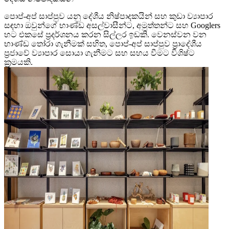
පොප්-අප් සාප්පුව යනු දේශීය නිෂ්පාදකයින් සහ කුඩා ව්‍යාපාර
සඳහා ඔවුන්ගේ භාණ්ඩ අසල්වාසීන්ට, අමුත්තන්ට සහ Googlers
හට එකසේ ප්‍රදර්ශනය කරන සිල්ලර ඉඩකි. වෙනස්වන වන
භාණ්ඩ තෝරා ගැනීමක් සහිත, පොප්-අප් සාප්පුව ප්‍රාදේශීය
ප්‍රජාවේ ව්‍යාපාර සොයා ගැනීමට සහ සහය වීමට විශිෂ්ට
ක්‍රමයකි.