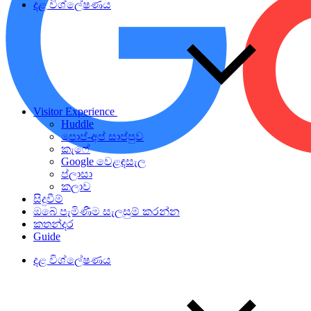
දළ විශ්ලේෂණය
Visitor Experience
Huddle
පොප්-අප් සාප්පුව
කැෆේ
Google වෙළඳසැල
ප්ලාසා
කලාව
සිදුවීම්
ඔබේ පැමිණීම සැලසුම් කරන්න
කතන්දර
Guide
දළ විශ්ලේෂණය