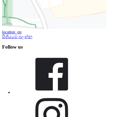
location_on
සිතියමේ බලන්න
Follow us