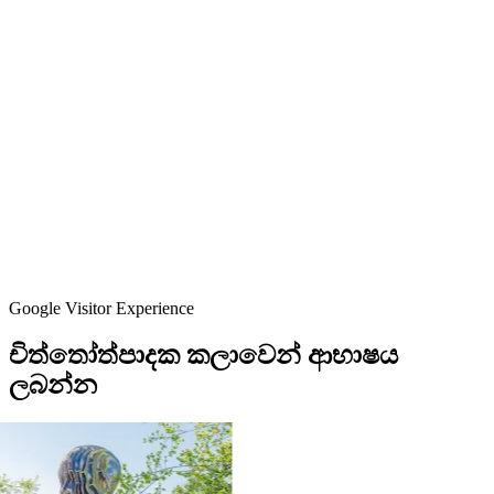
Google Visitor Experience
චිත්තෝත්පාදක
කලාවෙන්
ආභාෂය
ලබන්න