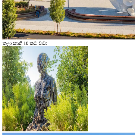
කලා කෘති 10 කට වඩා