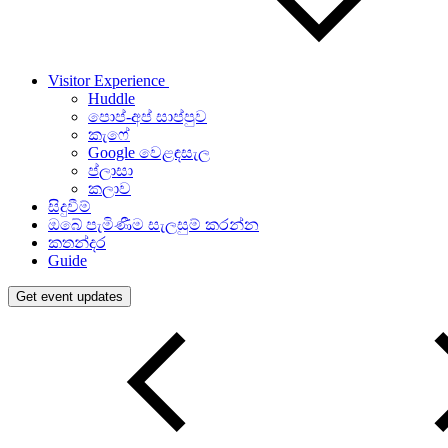
Visitor Experience
Huddle
පොප්-අප් සාප්පුව
කැෆේ
Google වෙළඳසැල
ප්ලාසා
කලාව
සිදුවීම්
ඔබේ පැමිණීම සැලසුම් කරන්න
කතන්දර
Guide
Get event updates