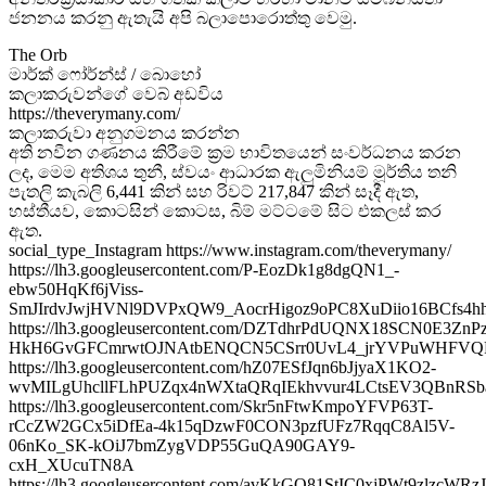
ජනනය කරනු ඇතැයි අපි බලාපොරොත්තු වෙමු.
The Orb
මාර්ක් ෆෝර්න්ස් / බොහෝ
කලාකරුවන්ගේ වෙබ් අඩවිය
https://theverymany.com/
කලාකරුවා අනුගමනය කරන්න
අති නවීන ගණනය කිරීමේ ක්‍රම භාවිතයෙන් සංවර්ධනය කරන
ලද, මෙම අතිශය තුනී, ස්වයං ආධාරක ඇලුමිනියම් මූර්තිය තනි
පැතලි කැබලි 6,441 කින් සහ රිවට් 217,847 කින් සෑදී ඇත,
හස්තීයව, කොටසින් කොටස, බිම් මට්ටමේ සිට එකලස් කර
ඇත.
social_type_Instagram https://www.instagram.com/theverymany/
https://lh3.googleusercontent.com/P-EozDk1g8dgQN1_-
ebw50HqKf6jViss-
SmJIrdvJwjHVNl9DVPxQW9_AocrHigoz9oPC8XuDiio16BCfs4
https://lh3.googleusercontent.com/DZTdhrPdUQNX18SCN0E3Zn
HkH6GvGFCmrwtOJNAtbENQCN5CSrr0UvL4_jrYVPuWHFVQ
https://lh3.googleusercontent.com/hZ07ESfJqn6bJjyaX1KO2-
wvMILgUhcllFLhPUZqx4nWXtaQRqIEkhvvur4LCtsEV3QBnRSb
https://lh3.googleusercontent.com/Skr5nFtwKmpoYFVP63T-
rCcZW2GCx5iDfEa-4k15qDzwF0CON3pzfUFz7RqqC8Al5V-
06nKo_SK-kOiJ7bmZygVDP55GuQA90GAY9-
cxH_XUcuTN8A
https://lh3.googleusercontent.com/avKkGO81StIC0xjPWt9z