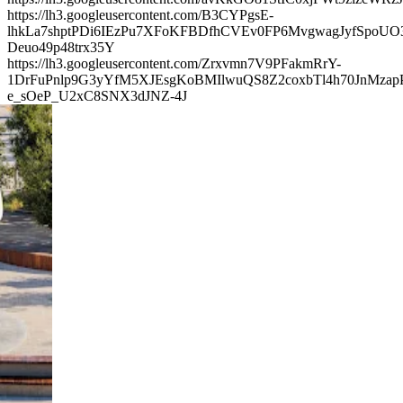
https://lh3.googleusercontent.com/B3CYPgsE-
lhkLa7shptPDi6IEzPu7XFoKFBDfhCVEv0FP6MvgwagJyfSpoUO
Deuo49p48trx35Y
https://lh3.googleusercontent.com/Zrxvmn7V9PFakmRrY-
1DrFuPnlp9G3yYfM5XJEsgKoBMIlwuQS8Z2coxbTl4h70JnMza
e_sOeP_U2xC8SNX3dJNZ-4J