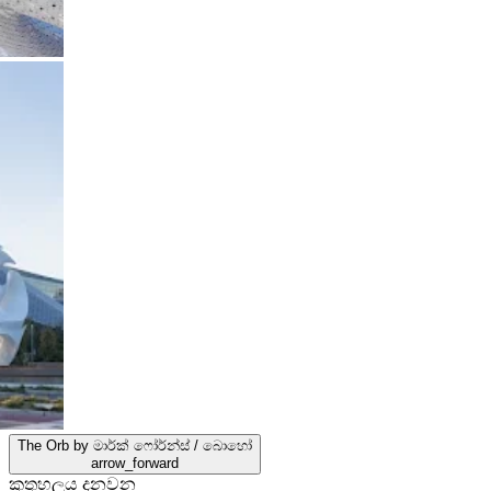
The Orb by මාර්ක් ෆෝර්න්ස් / බොහෝ
arrow_forward
කුතුහලය දනවන