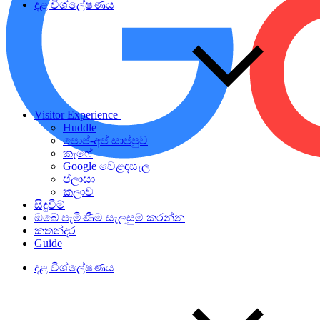
දළ විශ්ලේෂණය
Visitor Experience
Huddle
පොප්-අප් සාප්පුව
කැෆේ
Google වෙළඳසැල
ප්ලාසා
කලාව
සිදුවීම්
ඔබේ පැමිණීම සැලසුම් කරන්න
කතන්දර
Guide
දළ විශ්ලේෂණය