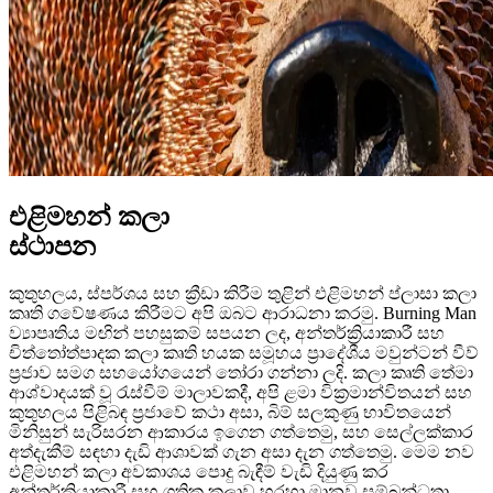
එළිමහන් කලා
ස්ථාපන
කුතුහලය, ස්පර්ශය සහ ක්‍රීඩා කිරීම තුළින් එළිමහන් ප්ලාසා කලා
කෘති ගවේෂණය කිරීමට අපි ඔබට ආරාධනා කරමු. Burning Man
ව්‍යාපෘතිය මඟින් පහසුකම් සපයන ලද, අන්තර්ක්‍රියාකාරී සහ
චිත්තෝත්පාදක කලා කෘති හයක සමූහය ප්‍රාදේශීය මවුන්ටන් වීව්
ප්‍රජාව සමග සහයෝගයෙන් තෝරා ගන්නා ලදි. කලා කෘති තේමා
ආශ්වාදයක් වූ රැස්වීම් මාලාවකදී, අපි ළමා වික්‍රමාන්විතයන් සහ
කුතුහලය පිළිබඳ ප්‍රජාවේ කථා අසා, බිම් සලකුණු භාවිතයෙන්
මිනිසුන් සැරිසරන ආකාරය ඉගෙන ගත්තෙමු, සහ සෙල්ලක්කාර
අත්දැකීම් සඳහා දැඩි ආශාවක් ගැන අසා දැන ගත්තෙමු. මෙම නව
එළිමහන් කලා අවකාශය පොදු බැඳීම් වැඩි දියුණු කර
අන්තර්ක්‍රියාකාරී සහ ගතික කලාව හරහා මානව සම්බන්ධතා