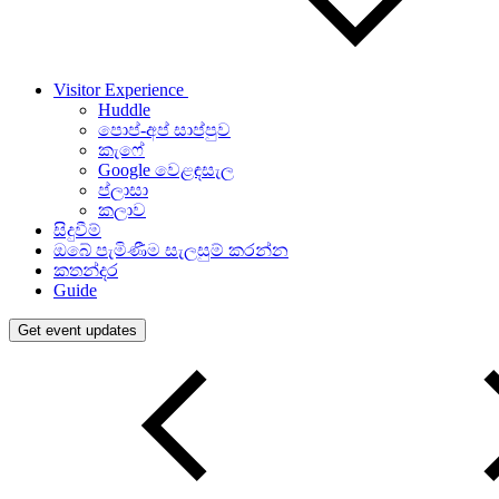
Visitor Experience
Huddle
පොප්-අප් සාප්පුව
කැෆේ
Google වෙළඳසැල
ප්ලාසා
කලාව
සිදුවීම්
ඔබේ පැමිණීම සැලසුම් කරන්න
කතන්දර
Guide
Get event updates