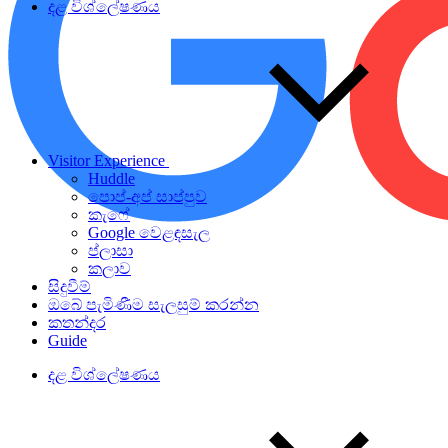
දළ විශ්ලේෂණය
Visitor Experience
Huddle
පොප්-අප් සාප්පුව
කැෆේ
Google වෙළඳසැල
ප්ලාසා
කලාව
සිදුවීම්
ඔබේ පැමිණීම සැලසුම් කරන්න
කතන්දර
Guide
දළ විශ්ලේෂණය