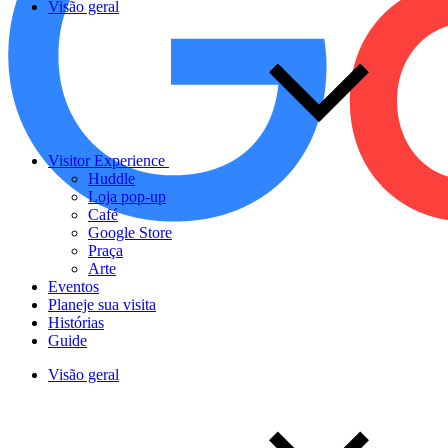
Visão geral
Visitor Experience
Huddle
Loja pop-up
Café
Google Store
Praça
Arte
Eventos
Planeje sua visita
Histórias
Guide
Visão geral