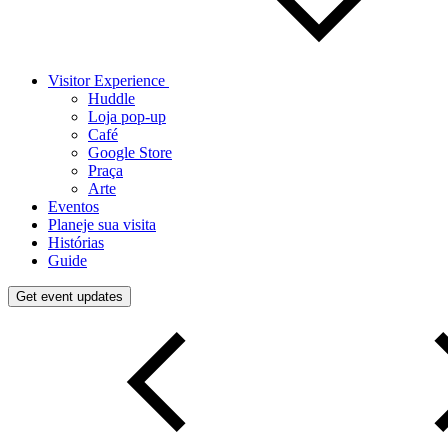
Visitor Experience
Huddle
Loja pop-up
Café
Google Store
Praça
Arte
Eventos
Planeje sua visita
Histórias
Guide
Get event updates