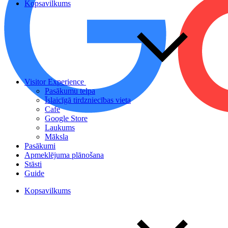
Kopsavilkums
Visitor Experience
Pasākumu telpa
Īslaicīgā tirdzniecības vieta
Cafe
Google Store
Laukums
Māksla
Pasākumi
Apmeklējuma plānošana
Stāsti
Guide
Kopsavilkums