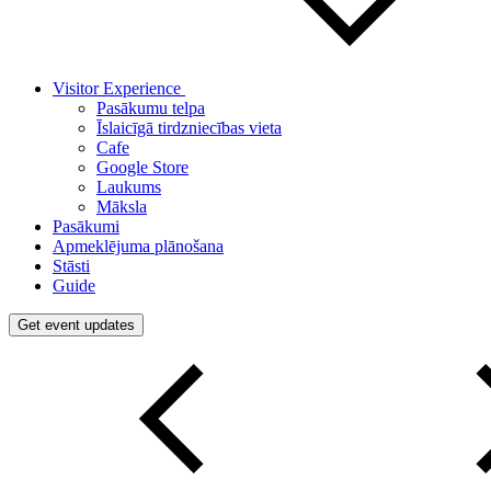
Visitor Experience
Pasākumu telpa
Īslaicīgā tirdzniecības vieta
Cafe
Google Store
Laukums
Māksla
Pasākumi
Apmeklējuma plānošana
Stāsti
Guide
Get event updates