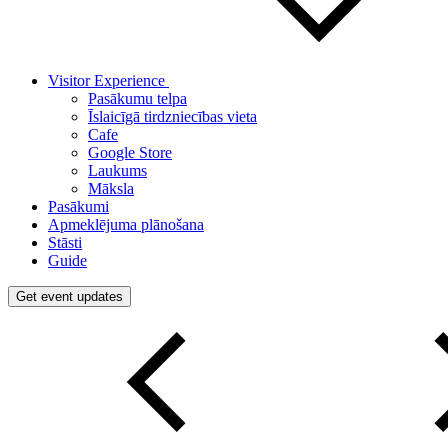
Visitor Experience
Pasākumu telpa
Īslaicīgā tirdzniecības vieta
Cafe
Google Store
Laukums
Māksla
Pasākumi
Apmeklējuma plānošana
Stāsti
Guide
Get event updates