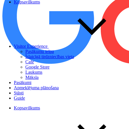
Kopsavilkums
Visitor Experience
Pasākumu telpa
Īslaicīgā tirdzniecības vieta
Cafe
Google Store
Laukums
Māksla
Pasākumi
Apmeklējuma plānošana
Stāsti
Guide
Kopsavilkums