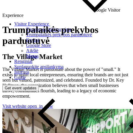
Google Visitor
Experience
Visitor Experience
Trumpalaikės
prekybos
Trumpų susitikimų vieta
Trumpalaikės prekybos parduotuvė
parduotuvė
Kavinė
Google Store
Aikštė
The Village Market
Menas
Renginiai
Suplanuokite apsilankymą
The Village Market is passionate about the power of "small." It
Istorijos
exists to uplift local entrepreneurs, ensuring their brands are not just
Guide
seen but valued, patronized, and celebrated. Founded by Dr. Key
Hallmon, the organization believes that when small businesses
Get event updates
thrive, communities flourish, leading to a legacy of economic
empowerment.
Visit website
open_in_new