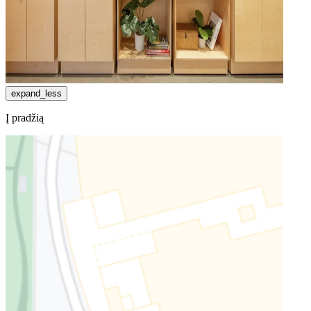
expand_less
Į pradžią