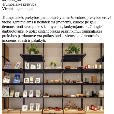
Trumpalaikė prekyba
Vietiniai gamintojai
Trumpalaikės prekybos parduotuvė yra mažmeninės prekybos erdvė
vietos gamintojams ir nedidelėms įmonėms, kurioje jie gali
demonstruoti savo prekes kaimynams, lankytojams ir „Google“
darbuotojams. Nuolat kintant prekių pasirinkimui trumpalaikės
prekybos parduotuvė yra puikus būdas vietos bendruomenės
įmonėms atrasti ir palaikyti.