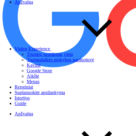
Apžvalga
Visitor Experience
Trumpų susitikimų vieta
Trumpalaikės prekybos parduotuvė
Kavinė
Google Store
Aikštė
Menas
Renginiai
Suplanuokite apsilankymą
Istorijos
Guide
Apžvalga