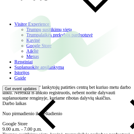
Visitor Experience
Trumpų susitikimų vieta
Trumpalaikės prekybos parduotuvė
Kavinė
Google Store
Aikštė
Menas
Renginiai
Suplanuokite apsilankymą
Istorijos
Guide
Atvykite į „Google“ lankytojų patirties centrą bet kuriuo metu darbo
Get event updates
laiku. Nereikia iš anksto registruotis, nebent norite dalyvauti
suplanuotame renginyje, kuriame ribotas dalyvių skaičius.
Darbo laikas
Nuo pirmadienio iki šeštadienio
Google Store
9.00 a.m. - 7.00 p.m.