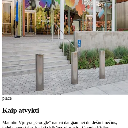
place
Kaip atvykti
Mauntin Vju yra „Google“ namai daugiau nei du dešimtmečius,
todėl nenuostabu, kad čia įsikūręs pirmasis „Google Visitor