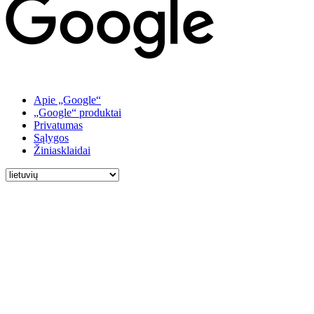
Apie „Google“
„Google“ produktai
Privatumas
Sąlygos
Žiniasklaidai