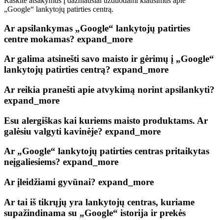
Raskite atsakymus į dažniausiai užduodami klausimus apie
„Google“ lankytojų patirties centrą.
Ar apsilankymas „Google“ lankytojų patirties
centre mokamas?
expand_more
Ar galima atsinešti savo maisto ir gėrimų į „Google“
lankytojų patirties centrą?
expand_more
Ar reikia pranešti apie atvykimą norint apsilankyti?
expand_more
Esu alergiškas kai kuriems maisto produktams. Ar
galėsiu valgyti kavinėje?
expand_more
Ar „Google“ lankytojų patirties centras pritaikytas
neįgaliesiems?
expand_more
Ar įleidžiami gyvūnai?
expand_more
Ar tai iš tikrųjų yra lankytojų centras, kuriame
supažindinama su „Google“ istorija ir prekės