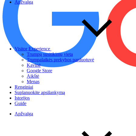
Apžvalga
Visitor Experience
Trumpų susitikimų vieta
Trumpalaikės prekybos parduotuvė
Kavinė
Google Store
Aikštė
Menas
Renginiai
Suplanuokite apsilankymą
Istorijos
Guide
Apžvalga