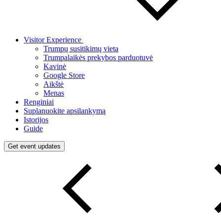
Visitor Experience
Trumpų susitikimų vieta
Trumpalaikės prekybos parduotuvė
Kavinė
Google Store
Aikštė
Menas
Renginiai
Suplanuokite apsilankymą
Istorijos
Guide
Get event updates