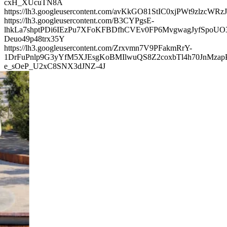
cxH_XUcuTN8A
https://lh3.googleusercontent.com/avKkGO81StIC0xjPWt9z
https://lh3.googleusercontent.com/B3CYPgsE-
lhkLa7shptPDi6IEzPu7XFoKFBDfhCVEv0FP6MvgwagJyfSpoUO
Deuo49p48trx35Y
https://lh3.googleusercontent.com/Zrxvmn7V9PFakmRrY-
1DrFuPnlp9G3yYfM5XJEsgKoBMIlwuQS8Z2coxbTl4h70JnMza
e_sOeP_U2xC8SNX3dJNZ-4J