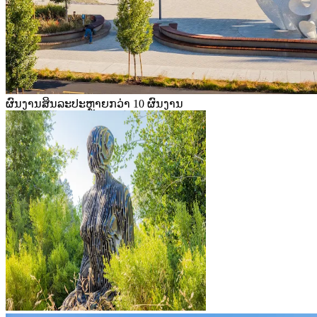
ຜົນງານສິນລະປະຫຼາຍກວ່າ 10 ຜົນງານ