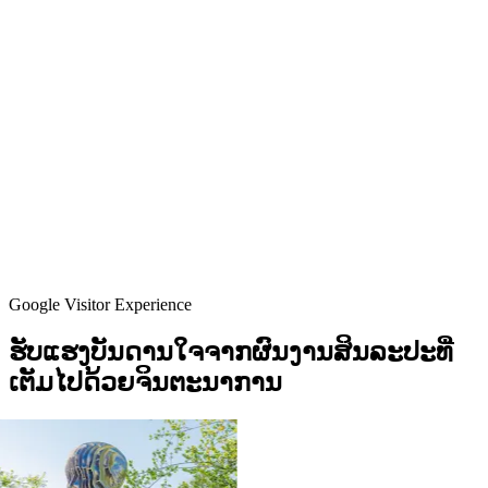
Google Visitor Experience
ຮັບແຮງບັນດານໃຈຈາກຜົນງານສິນລະປະທີ່
ເຕັມໄປດ້ວຍຈິນຕະນາການ