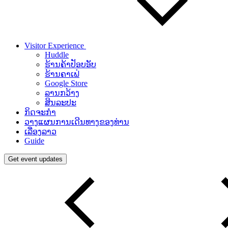
Visitor Experience
Huddle
ຮ້ານຄ້າປັອບອັບ
ຮ້ານຄາເຟ່
Google Store
ລານກວ້າງ
ສິນລະປະ
ກິດຈະກຳ
ວາງແຜນການເດີນທາງຂອງທ່ານ
ເລື່ອງລາວ
Guide
Get event updates