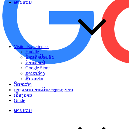
ພາບຮວມ
Visitor Experience
Huddle
ຮ້ານຄ້າປັອບອັບ
ຮ້ານຄາເຟ່
Google Store
ລານກວ້າງ
ສິນລະປະ
ກິດຈະກຳ
ວາງແຜນການເດີນທາງຂອງທ່ານ
ເລື່ອງລາວ
Guide
ພາບຮວມ