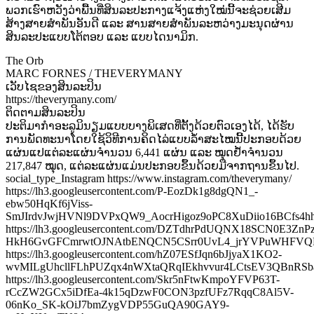
ພວກເຮົາຫວັງວ່າພື້ນທີ່ສິນລະປະກາງແຈ້ງແຫ່ງໃໝ່ນີ້ຈະຊ່ວຍເສີມ
ສ້າງສາຍສຳພັນອັນດີ ແລະ ສານສາຍສຳພັນລະຫວ່າງມະນຸດຜ່ານ
ສິນລະປະແບບໂຕ້ຕອບ ແລະ ແບບໄດນາມິກ.
The Orb
MARC FORNES / THEVERYMANY
ເວັບໄຊຂອງສິນລະປິນ
https://theverymany.com/
ຕິດຕາມສິນລະປິນ
ປະຕິມາກຳອະລູມິນຽມແບບບາງພິເສດທີ່ຕັ້ງດ້ວຍຕົວເອງໄດ້, ໄດ້ຮັບ
ການພັດທະນາໂດຍໃຊ້ວິທີການຄິດໄລ່ແບບລ້ຳສະໄໝນີ້ປະກອບດ້ວຍ
ແຜ່ນແປແຕ່ລະແຜ່ນຈຳນວນ 6,441 ແຜ່ນ ແລະ ໝຸດຢ້ຳຈຳນວນ
217,847 ໝຸດ, ແຕ່ລະແຜ່ນແມ່ນປະກອບຂຶ້ນດ້ວຍມືຈາກຖານຂຶ້ນໄປ.
social_type_Instagram https://www.instagram.com/theverymany/
https://lh3.googleusercontent.com/P-EozDk1g8dgQN1_-
ebw50HqKf6jViss-
SmJIrdvJwjHVNl9DVPxQW9_AocrHigoz9oPC8XuDiio16BCfs4
https://lh3.googleusercontent.com/DZTdhrPdUQNX18SCN0E3Zn
HkH6GvGFCmrwtOJNAtbENQCN5CSrr0UvL4_jrYVPuWHFVQ
https://lh3.googleusercontent.com/hZ07ESfJqn6bJjyaX1KO2-
wvMILgUhcllFLhPUZqx4nWXtaQRqIEkhvvur4LCtsEV3QBnRSb
https://lh3.googleusercontent.com/Skr5nFtwKmpoYFVP63T-
rCcZW2GCx5iDfEa-4k15qDzwF0CON3pzfUFz7RqqC8Al5V-
06nKo_SK-kOiJ7bmZygVDP55GuQA90GAY9-