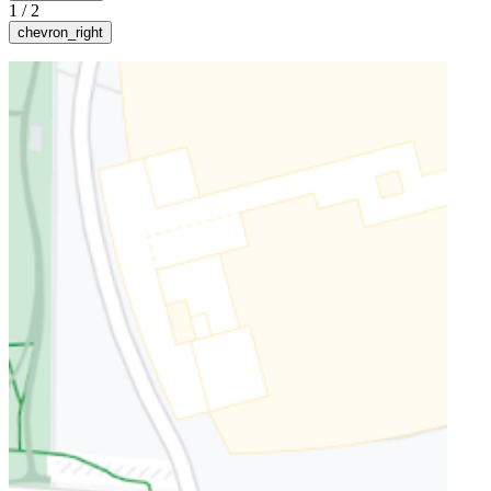
1
/
2
chevron_right