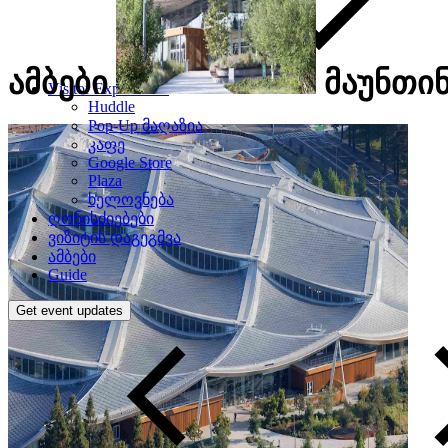
ამბები
მაუნთინ
Visitor Experience
Huddle
Pop-Up მაღაზია
კაფე
Google Store
Plaza
ხელოვნება
ღონისძიებები
ვიზიტის დაგეგმვა
ამბები
Guide
Get event updates