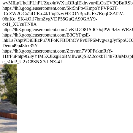
wvMILgUhcllFLhPUZqx4nWXtaQRqIEkhvvur4LCtsEV3QBnRSb
https://lh3.googleusercontent.com/Skr5nFtwKmpoYFVP63T-
rCcZW2GCx5iDfEa-4k15qDzwF0CON3pzfUFz7RqqC8Al5V-
06nKo_SK-kOiJ7bmZygVDP55GuQA90GAY9-
cxH_XUcuTN8A
https://lh3.googleusercontent.com/avKkGO81StIC0xjPWt9z
https://lh3.googleusercontent.com/B3CYPgsE-
lhkLa7shptPDi6IEzPu7XFoKFBDfhCVEv0FP6MvgwagJyfSpoUO
Deuo49p48trx35Y
https://lh3.googleusercontent.com/Zrxvmn7V9PFakmRrY-
1DrFuPnlp9G3yYfM5XJEsgKoBMIlwuQS8Z2coxbTl4h70JnMza
e_sOeP_U2xC8SNX3dJNZ-4J