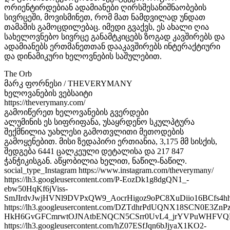
ორიენტირდებიან ადამიანები ღირსშესანიშნაობების
სივრცეში, მოვისმინეთ, რომ მათ ნამდვილად უნდათ
თამაშის გამოცდილებაც. იმედი გვაქვს, ეს ახალი ღია
სახელოვნებო სივრცე განამტკიცებს ზოგად კავშირებს და
ადამიანებს ერთმანეთთან დააკავშირებს ინტერაქტიური
და დინამიკური ხელოვნების საშულებით.
The Orb
მარკ ფორნესი / THEVERYMANY
ხელოვანების ვებსაიტი
https://theverymany.com/
გამოიწერეთ ხელოვანების გვერდები
ალუმინის ეს სიფრიფანა, უსაყრდენო სკულპტურა
შექმნილია უახლესი გამოთვლითი მეთოდების
გამოყენებით. მისი ზედაპირი ერთიანია, 3,175 მმ სისქის,
შედგება 6441 ცალკეული დეტალისა და 217 847
ჭანჭიკისგან. აწყობილია ხელით, ნაწილ-ნაწილ.
social_type_Instagram https://www.instagram.com/theverymany/
https://lh3.googleusercontent.com/P-EozDk1g8dgQN1_-
ebw50HqKf6jViss-
SmJIrdvJwjHVNl9DVPxQW9_AocrHigoz9oPC8XuDiio16BCfs4
https://lh3.googleusercontent.com/DZTdhrPdUQNX18SCN0E3Zn
HkH6GvGFCmrwtOJNAtbENQCN5CSrr0UvL4_jrYVPuWHFVQ
https://lh3.googleusercontent.com/hZ07ESfJqn6bJjyaX1KO2-