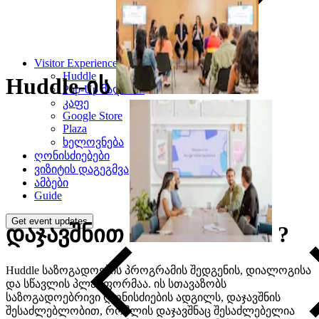
Visitor Experience
Huddle
Huddle-ის
Pop-Up მაღაზია
კაფე
Google Store
Plaza
ხელოვნება
ღონისძიებები
ვიზიტის დაგეგმვა
ამბები
Guide
Get event updates
დაჯავშნით
?
Huddle საზოგადოების პროგრამის შედგენის, დიალოგისა
და სწავლის პლატფორმაა. ის სთავაზობს
საზოგადოებრივი ღონისძიების ადგილს, დაჯავშნის
შესაძლებლობით, რომლის დაჯავშნაც შესაძლებელია