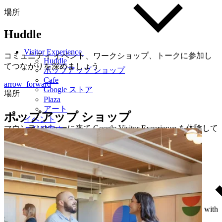
場所
Huddle
Visitor Experience
コミュニティ イベント、ワークショップ、トークに参加し
Huddle
てつながりを深めましょう
ポップアップ ショップ
Cafe
arrow_forward
Google ストア
場所
Plaza
アート
ポップアップ ショップ
イベント
マウンテンビューに来て Google Visitor Experience を体験して
ご利用案内
ください。
地元メーカーや小規模企業を知り、サポートしましょう
ストーリー
chevron_left
Guide
arrow_forward
場所
Huddle
Get event updates
ポップアップ ショップ
Cafe @ Mountain View
Cafe @ Mountain View
Google ストア
Experience a taste of Google through food and beverages made with
Plaza
local, seasonal ingredients