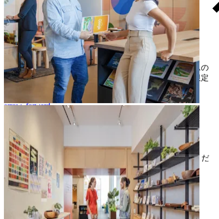
アート
arrow_forward
chevron_right
場所
Google ストア
Google の最新プロダクトの購入、経験豊かな専門チームの
サポート、ワークショップへの参加に加え、Google の限定
グッズも入手可能
arrow_forward
場所
Plaza
アート インスタレーションや屋外イベントをお楽しみくだ
さい
arrow_forward
場所
アート