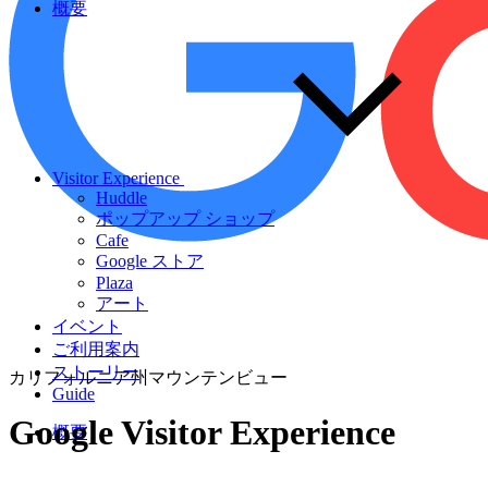
概要
Visitor Experience
Huddle
ポップアップ ショップ
Cafe
Google ストア
Plaza
アート
イベント
ご利用案内
ストーリー
カリフォルニア州マウンテンビュー
Guide
Google
Visitor
Experience
概要