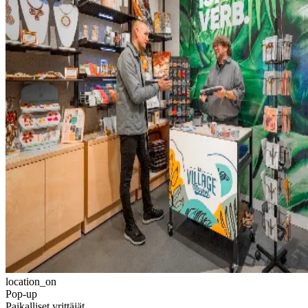
location_on
Pop-up
Paikalliset yrittäjät