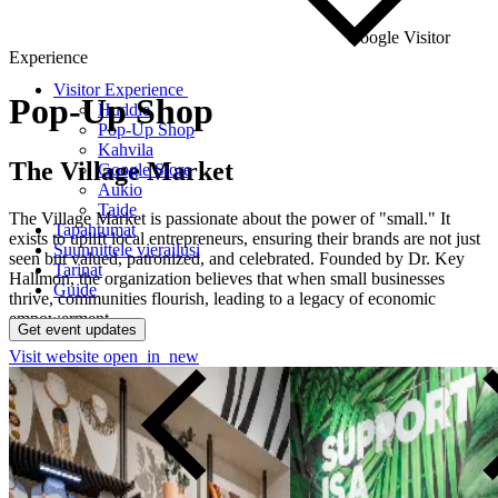
Google Visitor
Experience
Visitor Experience
Pop-Up
Shop
Huddle
Pop-Up Shop
Kahvila
The Village Market
Google Store
Aukio
Taide
The Village Market is passionate about the power of "small." It
Tapahtumat
exists to uplift local entrepreneurs, ensuring their brands are not just
Suunnittele vierailusi
seen but valued, patronized, and celebrated. Founded by Dr. Key
Tarinat
Hallmon, the organization believes that when small businesses
Guide
thrive, communities flourish, leading to a legacy of economic
empowerment.
Get event updates
Visit website
open_in_new