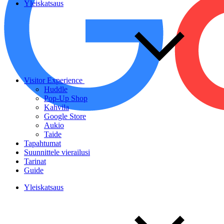
Yleiskatsaus
Visitor Experience
Huddle
Pop-Up Shop
Kahvila
Google Store
Aukio
Taide
Tapahtumat
Suunnittele vierailusi
Tarinat
Guide
Yleiskatsaus