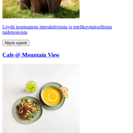
Löydä inspiraatiota interaktiivisista ja mielikuvituksellisista
taideteoksista
Näytä sijainti
Cafe @ Mountain View