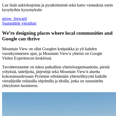
Lue lisää aukioloajoista ja pysäköinnistä sekä katso vastauksia usein
kysyttyihin kysymyksiin
arrow_forward
Suunnittele vierailusi
We’re designing places where local communities and
Google can thrive
Mountain View on ollut Googlen kotipaikka jo yli kahden
vuosikymmenen ajan, ja Mountain View'n yhteisö on Google
Visitor Experiencen keskiössä.
Tavoitteenamme on tukea paikallisia yhteisöorganisaatioita, pieniä
yrityksiä, taitelijoita, järjestöjä sekä Mountain View'n aluetta
kokonaisuudessaan Pyrimme edistämään yhteisöllisyyttä kaikille
vierailijoille erilaisilla ohjelmilla ja tiloilla, jotka on suunniteltu
yhteyksien luomiseen.