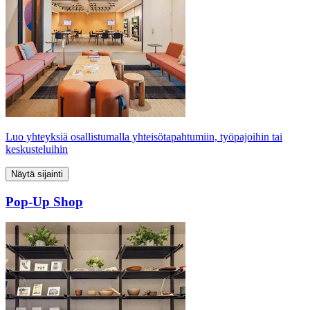
Luo yhteyksiä osallistumalla yhteisötapahtumiin, työpajoihin tai
keskusteluihin
Näytä sijainti
Pop-Up Shop