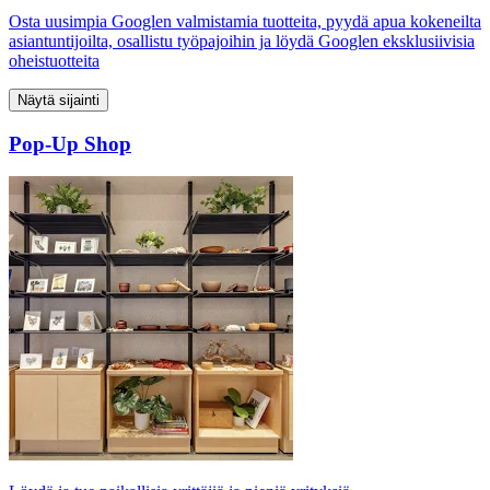
Osta uusimpia Googlen valmistamia tuotteita, pyydä apua kokeneilta
asiantuntijoilta, osallistu työpajoihin ja löydä Googlen eksklusiivisia
oheistuotteita
Näytä sijainti
Pop-Up Shop