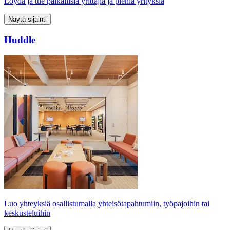
Löydä ja tue paikallisia yrittäjiä ja pieniä yrityksiä
Näytä sijainti
Huddle
Luo yhteyksiä osallistumalla yhteisötapahtumiin, työpajoihin tai
keskusteluihin