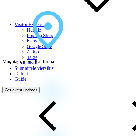
Visitor Experience
Huddle
Pop-Up Shop
Kahvila
Google Store
Aukio
Taide
Mountain View, Kalifornia
Tapahtumat
Suunnittele vierailusi
Tarinat
Guide
Get event updates