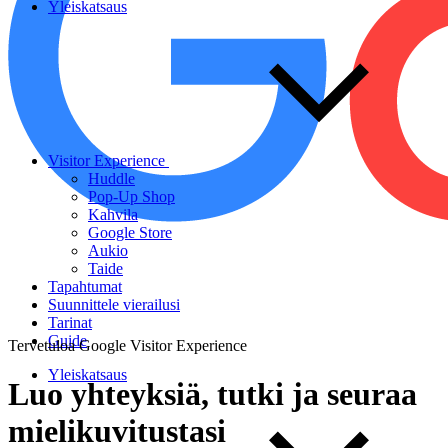
Yleiskatsaus
Visitor Experience
Huddle
Pop-Up Shop
Kahvila
Google Store
Aukio
Taide
Tapahtumat
Suunnittele vierailusi
Tarinat
Guide
Tervetuloa Google Visitor Experience
Yleiskatsaus
Luo
yhteyksiä,
tutki
ja
seuraa
mielikuvitustasi