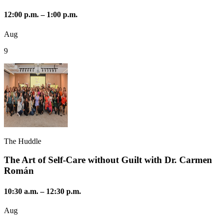
12:00 p.m.
–
1:00 p.m.
Aug
9
The Huddle
The Art of Self-Care without Guilt with Dr. Carmen
Román
10:30 a.m.
–
12:30 p.m.
Aug