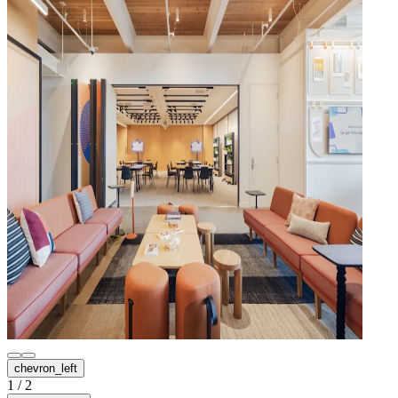
chevron_left
1
/
2