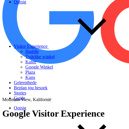
Oorsig
Visitor Experience
Huddle
Tydelike winkel
Kafee
Google Winkel
Plaza
Kuns
Geleenthede
Beplan jou besoek
Stories
Guide
Mountain View, Kalifornië
Oorsig
Google
Visitor
Experience