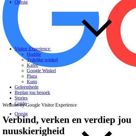
Oorsig
Visitor Experience
Huddle
Tydelike winkel
Kafee
Google Winkel
Plaza
Kuns
Geleenthede
Beplan jou besoek
Stories
Guide
Welkom by Google Visitor Experience
Oorsig
Verbind,
verken
en
verdiep
jou
nuuskierigheid