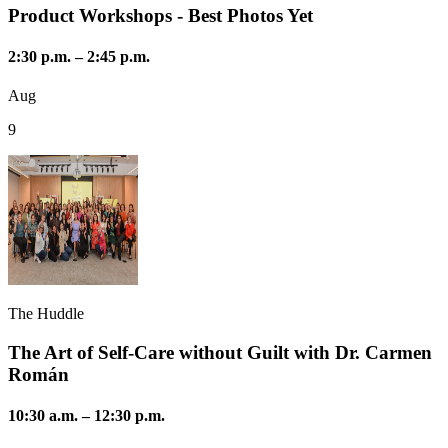
Product Workshops - Best Photos Yet
2:30 p.m.
–
2:45 p.m.
Aug
9
The Huddle
The Art of Self-Care without Guilt with Dr. Carmen
Román
10:30 a.m.
–
12:30 p.m.