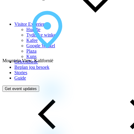
Visitor Experience
Huddle
Tydelike winkel
Kafee
Google Winkel
Plaza
Kuns
Mountain View, Kalifornië
Geleenthede
Beplan jou besoek
Stories
Guide
Get event updates