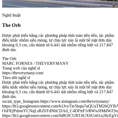
Nghệ thuật
The Orb
Được phát triển bằng các phương pháp tính toán tiên tiến, tác phẩm
điêu khắc nhôm siêu mỏng, tự chịu lực này là một bề mặt đơn dày
khoảng 0,3 cm, cấu thành từ 6.441 dải nhôm riêng biệt và 217.847
đinh tán.
The Orb
MARC FORNES / THEVERYMANY
Trang web của nghệ sĩ
https://theverymany.com/
Theo dõi nghệ sĩ
Được phát triển bằng các phương pháp tính toán tiên tiến, tác phẩm
điêu khắc nhôm siêu mỏng, tự chịu lực này là một bề mặt đơn dày
khoảng 0,3 cm, cấu thành từ 6.441 dải nhôm riêng biệt và 217.847
đinh tán.
social_type_Instagram https://www.instagram.com/theverymany/
https://lh3.googleusercontent.com/h1JvyTte5bqta7uQUaTM2b
OsFlQPsbsnYCNqLsRZ6TdNbCDAd_C4DFtrF1rRWwHMdWZSu
https://lh3.googleusercontent.com/0dRJJCURT4UX0Un61u28y