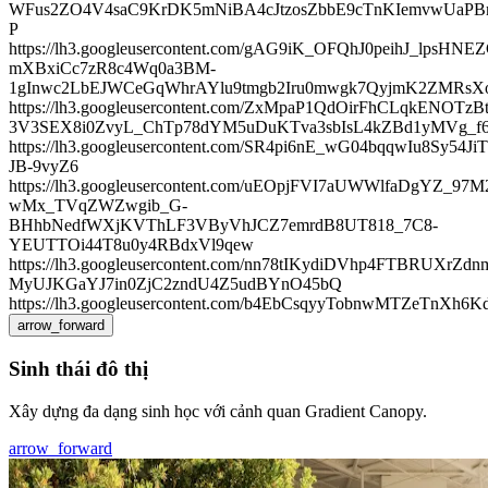
WFus2ZO4V4saC9KrDK5mNiBA4cJtzosZbbE9cTnKIemvwUaPB
P
https://lh3.googleusercontent.com/gAG9iK_OFQhJ0peihJ_lpsHNEZ
mXBxiCc7zR8c4Wq0a3BM-
1gInwc2LbEJWCeGqWhrAYlu9tmgb2Iru0mwgk7QyjmK2ZMRsXo
https://lh3.googleusercontent.com/ZxMpaP1QdOirFhCLqkENOTz
3V3SEX8i0ZvyL_ChTp78dYM5uDuKTva3sbIsL4kZBd1yMVg_
https://lh3.googleusercontent.com/SR4pi6nE_wG04bqqwI
JB-9vyZ6
https://lh3.googleusercontent.com/uEOpjFVI7aUWWlfaDgYZ_97M
wMx_TVqZWZwgib_G-
BHhbNedfWXjKVThLF3VByVhJCZ7emrdB8UT818_7C8-
YEUTTOi44T8u0y4RBdxVl9qew
https://lh3.googleusercontent.com/nn78tIKydiDVhp4FTBRUX
MyUJKGaYJ7in0ZjC2zndU4Z5udBYnO45bQ
https://lh3.googleusercontent.com/b4EbCsqyyTobnwMTZ
arrow_forward
Sinh thái đô thị
Xây dựng đa dạng sinh học với cảnh quan Gradient Canopy.
arrow_forward