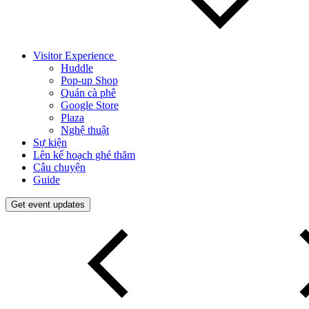
Visitor Experience
Huddle
Pop-up Shop
Quán cà phê
Google Store
Plaza
Nghệ thuật
Sự kiện
Lên kế hoạch ghé thăm
Câu chuyện
Guide
Get event updates