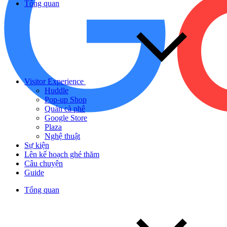
Tổng quan
Visitor Experience
Huddle
Pop-up Shop
Quán cà phê
Google Store
Plaza
Nghệ thuật
Sự kiện
Lên kế hoạch ghé thăm
Câu chuyện
Guide
Tổng quan