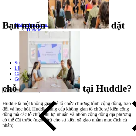
Bạn
muốn
đặt
Visitor Experience
Huddle
Pop-up Shop
Quán cà phê
Google Store
Plaza
Nghệ thuật
Sự kiện
Lên kế hoạch ghé thăm
Câu chuyện
Guide
chỗ
tại
Huddle?
Get event updates
Huddle là một không gian để tổ chức chương trình cộng đồng, trao
đổi và học hỏi. Huddle cung cấp không gian tổ chức sự kiện cộng
đồng mà các tổ chức phi lợi nhuận và nhóm cộng đồng địa phương
có thể đặt trước (ngoại trừ cho sự kiện xã giao nhằm mục đích cá
nhân).