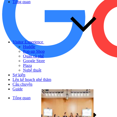
Tổng quan
Visitor Experience
Huddle
Pop-up Shop
Quán cà phê
Google Store
Plaza
Nghệ thuật
Sự kiện
Lên kế hoạch ghé thăm
Câu chuyện
Guide
Tổng quan