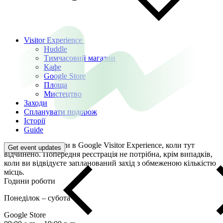
Visitor Experience
Huddle
Тимчасовий магазин
Кафе
Google Store
Площа
Мистецтво
Заходи
Спланувати подорож
Історії
Guide
Ви можете завітати в Google Visitor Experience, коли тут
Get event updates
відчинено. Попередня реєстрація не потрібна, крім випадків,
коли ви відвідуєте запланований захід з обмеженою кількістю
місць.
Години роботи
Понеділок – субота
Google Store