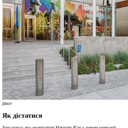
place
Як дістатися
Уже понад два десятиліття Маунтін-В’ю є домом компанії