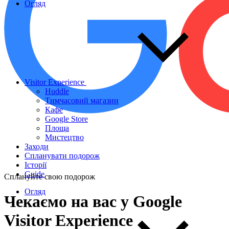
Огляд
Visitor Experience
Huddle
Тимчасовий магазин
Кафе
Google Store
Площа
Мистецтво
Заходи
Спланувати подорож
Історії
Guide
Сплануйте свою подорож
Огляд
Чекаємо
на
вас
у
Google
Visitor
Experience