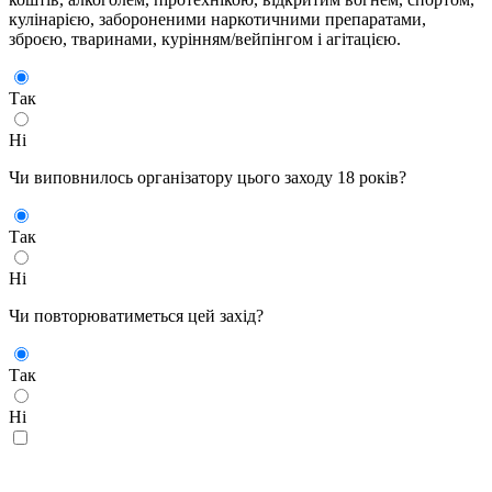
кулінарією, забороненими наркотичними препаратами,
зброєю, тваринами, курінням/вейпінгом і агітацією.
Так
Ні
Чи виповнилось організатору цього заходу 18 років?
Так
Ні
Чи повторюватиметься цей захід?
Так
Ні