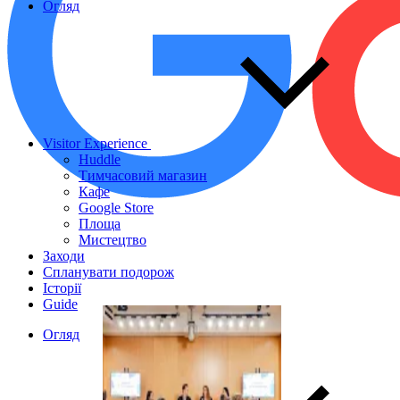
Огляд
Visitor Experience
Huddle
Тимчасовий магазин
Кафе
Google Store
Площа
Мистецтво
Заходи
Спланувати подорож
Історії
Guide
Огляд