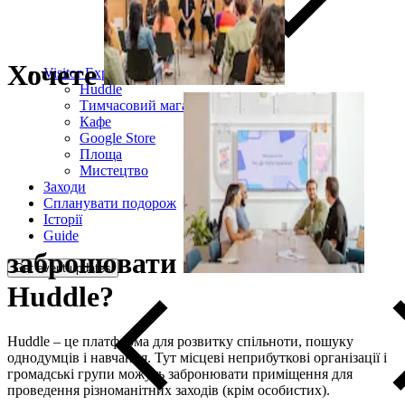
Хочете
Visitor Experience
Huddle
Тимчасовий магазин
Кафе
Google Store
Площа
Мистецтво
Заходи
Спланувати подорож
Історії
Guide
забронювати
Get event updates
Huddle?
Huddle – це платформа для розвитку спільноти, пошуку
однодумців і навчання. Тут місцеві неприбуткові організації і
громадські групи можуть забронювати приміщення для
проведення різноманітних заходів (крім особистих).