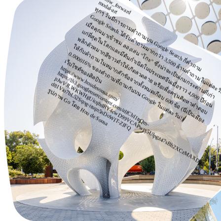
arrow_forward
modal-art
ทุกๆ วันมีการถามคำถามบน Google Search กี่คำถาม
r
ด
ร
ว
,
ล
ค
ต
ว
ค
เข
เล
ซึ
น
เป
เ
ที
เก
ก
ที
ส
ต
ก
เน
เ
จ
เมื
,
ป
ก
ล
ต
ด
ห
เก
ร
เพื
รุ
ค
ค
ห
ก
ส
ข
ทั
เก
ข
(นี
เป
เพ
.
ค
ที
ก
l
ต
ว
le
เมื่
h
แ
บ
คำ
า
ด
พ
ม
อ
ก
ว
ใ
ก
มี
ก
สี
คำ
0
!)
เว็บไซต์ของศิลปิน
https://www.houdesousa.com/
h
ttp
s
://lh
3
o
o
g
le
u
s
e
rc
o
n
te
n
t.c
o
m
/a
IfC
b
I1
trQ
m
-
J
w
J
L
W
K
W
H
g
U
ic
q
h
d
R
Y
4
c
w
D
9
9
V
C
A
P
w
p
j5
U
lp
g
z
4
7
s
B
h
2
X
C
z
M
A
X
D
q
2
4
e
Y
H
9
G
4
N
c
q
O
f6
K
8
e
-
8
1
V
io
7
b
L
5
2
S
q
o
g
-its
q
n
5
n
D
o
W
IT
-Z
IF
.g
V
d
Q
รูปภาพ Go โดย Hou de Sousa