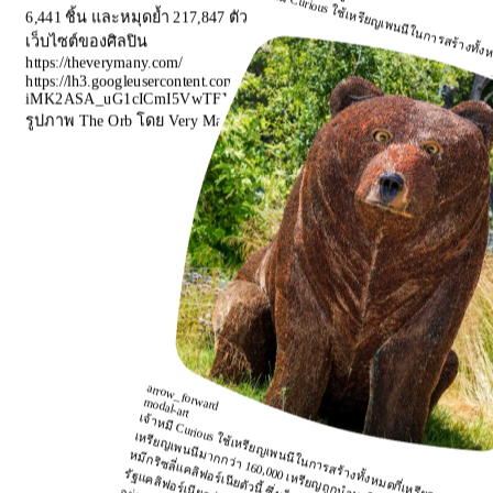
เจ้าหมี Curious ใช้เหรียญเพนนีในการสร้างทั้ง
6,441 ชิ้น และหมุดย้ำ 217,847 ตัว
เว็บไซต์ของศิลปิน
https://theverymany.com/
https://lh3.googleusercontent.com/O72XAEXrTaFotwyzLJZpyp0aUscl
iMK2ASA_uG1cICmI5VwTFYR2C5JcJus9_Fwvg0EmG3Lfga_u31n1
รูปภาพ The Orb โดย Very Many
arrow_forward
modal-art
เจ้าหมี Curious ใช้เหรียญเพนนีในการสร้างทั้งหมดกี่เหรียญ
เหรียญ
เพนนีมากกว่า 160,000 เหรียญ
มาใช้สร้าง "ขน" ของ
หมีกริซลี่แคลิฟอร์เนียตัวนี้ ซึ่งเป็นสัตว์เลี้ยงลูกด้วยนมบนบกประจำ
รัฐแคลิฟอร์เนียอย่างเป็นทางการ ในอดีต หมีกริซลี่เคยอาศัยอยู่
อย่างหนาแน่นในดินแดนแห่งนี้ แต่สูญ
พันธุ์ไปในเวลาไม่ถึง 75 ปี
หลังจากผู้ตั้งถิ่นฐานค้นพบทองคำ