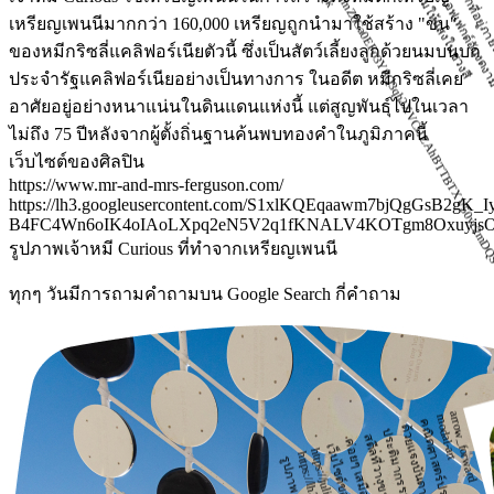
เหรียญเพนนีมากกว่า 160,000 เหรียญถูกนำมาใช้สร้าง "ขน"
ของหมีกริซลี่แคลิฟอร์เนียตัวนี้ ซึ่งเป็นสัตว์เลี้ยงลูกด้วยนมบนบก
ประจำรัฐแคลิฟอร์เนียอย่างเป็นทางการ ในอดีต หมีกริซลี่เคย
อาศัยอยู่อย่างหนาแน่นในดินแดนแห่งนี้ แต่สูญพันธุ์ไปในเวลา
ไม่ถึง 75 ปีหลังจากผู้ตั้งถิ่นฐานค้นพบทองคำในภูมิภาคนี้
เว็บไซต์ของศิลปิน
https://www.mr-and-mrs-ferguson.com/
https://lh3.googleusercontent.com/S1xlKQEqaawm7bjQgGsB2gK_I
B4FC4Wn6oIK4oIAoLXpq2eN5V2q1fKNALV4KOTgm8OxuyjsO5
รูปภาพเจ้าหมี Curious ที่ทำจากเหรียญเพนนี
ทุกๆ วันมีการถามคำถามบน Google Search กี่คำถาม
arrow_forward
modal-art
เว็บไซต์ของศิลปิน