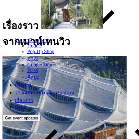
เรื่องราว
จากเมาน์เทนวิว
Visitor Experience
Huddle
Pop-Up Shop
คาเฟ่
Google Store
Plaza
ศิลปะ
กิจกรรม
วางแผนการไปเยือนของคุณ
เรื่องราว
Guide
Get event updates