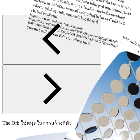
ถูกนำ
ในภูมิภาคนี้
เว็บไซต์ของศิลปิน
https://www.mr-and-mrs-ferguson.com/
https://lh3.googleusercontent.com
/S1xlK
Q
Eqaaw
m
7bjQ
gG
sB2gK
_Iy-
B4FC4W
n6oIK
4oIA
oLX
pq2eN
5V
2q1fK
N
A
LV
4K
O
Tgm
8O
xuyjsO
5nQ
jN
RCw
krH
V
dD
ktG
Yi4LV
4qLq3pEV
qeTei8Q
_j
รูปภาพเจ้าหมี Curious ที่ทำจากเหรียญเพนนี
ทุกๆ วันมีก
The Orb ใช้หมุดในการสร้างกี่ตัว