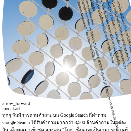
คณิตศาสตร์ประเภทไหนที่เป็นแรงบันดาลใจให้งาน
ด้
ว
แ
ร
ง
บั
น
ด
า
ล
ใ
จ
จ
า
ก
พื้
น
ฐ
า
น
ด้
า
น
ฟิ
สิ
ก
ส์
ค
ว
อ
น
ตั
ม
ข
อ
ง
ศิ
ล
ปิ
น
ร
ะ
ติ
ม
า
ก
ร
ร
ม
ชิ้
น
นี้
ถู
ก
ส
ร้
า
ง
ขึ้
น
จ
า
ก
"
ห
น้
า
ค
ลื่
น
"
เ
ป็
น
แ
ผ่
น
ส
เ
ต
น
เ
ล
ส
ตี
ล
ที่
ว
า
ง
ข
น
า
น
กั
น
สั
ม
ผั
ส
ป
ร
ะ
ส
บ
ก
า
ร
ณ์
ที่
รู
ป
ร่
า
ง
ที่
ดู
ทึ
บ
ตั
น
นี้
จ
ะ
อ
ย
ๆ
เ
ส
มื
อ
น
ว่
า
ห
า
ย
ไ
ป
เ
มื่
อ
คุ
ณ
เ
ดิ
น
ผ่
า
น
แ
น
ว
ส
า
ย
ต
า
ข
อ
ง
เ
ธ
ป
ส
ย
ค่
อ
https://julianvossandreae.com/
https://lh3.googleusercontent.com/iMi6cuK7Dp6bio9BrOEVIRjK1kyeK1jFUYtMu1mwFtV4N4X0bDC1CN5p1qmtxzIlqGWfOhKsyybXNsBGn
รูปภาพ Quantum Meditation II โดย Julian Voss Andreae
arrow_forward
modal-art
ทุกๆ วันมีการถามคำถามบน Google Search กี่คำถาม
Google Search ได้รับคำถามมากกว่า 3,500 ล้านคำถามในแต่ละ
วัน เมื่อคุณมาเข้าชม ลองเล่น "โกะ" ซึ่งน่าจะเป็นเกมกระดานที่