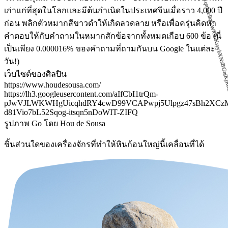
เก่าแก่ที่สุดในโลกและมีต้นกำเนิดในประเทศจีนเมื่อราว 4,000 ปี
ก่อน พลิกตัวหมากสีขาวดำให้เกิดลวดลาย หรือเพื่อครุ่นคิดหา
คำตอบให้กับคำถามในหมากสักข้อจากทั้งหมดเกือบ 600 ข้อ (นี่
เป็นเพียง 0.000016% ของคำถามที่ถามกันบน Google ในแต่ละ
วัน!)
เว็บไซต์ของศิลปิน
https://www.houdesousa.com/
https://lh3.googleusercontent.com/aIfCbI1trQm-
pJwVJLWKWHgUicqhdRY4cwD99VCAPwpj5Ulpgz47sBh2XCz
d81Vio7bL52Sqog-itsqn5nDoWIT-ZIFQ
รูปภาพ Go โดย Hou de Sousa
ชิ้นส่วนใดของเครื่องจักรที่ทำให้หินก้อนใหญ่นี้เคลื่อนที่ได้