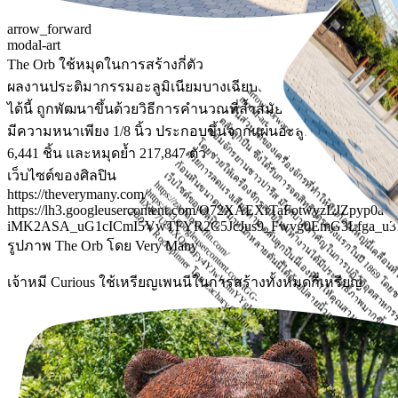
arrow_forward
modal-art
The Orb ใช้หมุดในการสร้างกี่ตัว
ผลงานประติมากรรมอะลูมิเนียมบางเฉียบและรับน้ำหนักตัวเอง
arrow_forward
modal-art
ได้นี้ ถูกพัฒนาขึ้นด้วยวิธีการคำนวณที่ล้ำสมัย เป็นพื้นผิวเดี่ยวที่
ชิ้นส่วนใดของเครื่องจักรที่ทำให้หินก้อนใหญ่นี้เคลื่อนที
ล
ล
ร
ส
ธ
บ
รั
ป
ช
จ
ร
ม
ส
ค
ฏ
ว
ต
อ
ห
รื
จ
ม
ม
ท
ด
ม
ส
ธ
ขึ
ส
ล
ล
ป
นี
ที
ท
ห
ค
ม
ห
ห
น
ต
นี
ด
ด
นิ
ท
นั
มีความหนาเพียง 1/8 นิ้ว ประกอบขึ้นจากแผ่นอะลูมิเนียมทั้งหมด
ซ
ปื
ม
โ
6,441 ชิ้น และหมุดย้ำ 217,847 ตัว
ซึ่
ร
ช่
ด้
ด้
น
ย
ก
ก้
!
เว็บไซต์ของศิลปิน
เว็บไซต์ของศิลปิน
https://zacharycoffin.com/
https://theverymany.com/
h
s
://lh
3
.g
o
o
g
le
u
s
e
r
c
o
n
te
n
t.c
o
m
/tG
G
-
iX
W
7
U
i9
u
X
Q
p
3
z
F
y
4
Y
J
w
W
3
m
Y
Y
g
L
b
4
e
w
ic
B
7
g
v
_
j1
S
V
3
p
b
7
3
c
G
K
x
B
b
8
z
7
O
D
P
Y
G
5
C
f
R
M
d
w
jO
0
s
2
U
N
e
0
a
e
g
x
M
e
A
g
p
z
b
y
x
U
E
o
Q
h
Y
O
U
R
o
a
lo
c
3
z
jN
H
https://lh3.googleusercontent.com/O72XAEXrTaFotwyzLJZpyp0a
รูปภาพ Rockspinner โดย Zachary Coffin
iMK2ASA_uG1cICmI5VwTFYR2C5JcJus9_Fwvg0EmG3Lfga_u3
รูปภาพ The Orb โดย Very Many
เจ้าหมี Curious ใช้เหรียญเพนนีในการสร้างทั้งหมดกี่เหรียญ