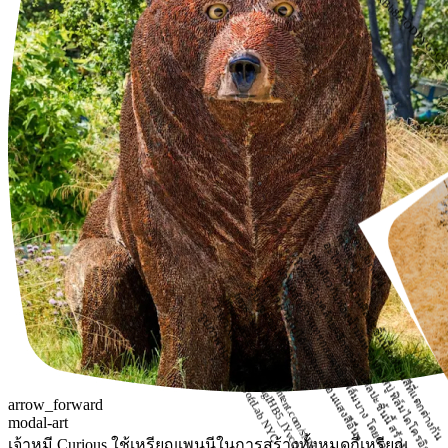
t
t
arrow_forward
modal-art
อะไรทำให้งานศิลปะชิ้นนี้สะท้อนสีที่แตกต่างกัน
ช
ก
น้
ม
ร
บู
ฟ
ล
อ
ที
ยู
ร
ล
ล
ศ
ชิ
นี
ร
ต
อ
ล
ฟ
ล
ห
ช
ส
ผ
ด
ต
ท
ส
อื
เ
ดี
ผ่
ย
ง
แ
ๆ
เว็บไซต์ของศิลปิน
https://softlabnyc.com/
t
t
L
k
รูปภาพ Halo โดย SoftLab NYC
arrow_forward
modal-art
เจ้าหมี Curious ใช้เหรียญเพนนีในการสร้างทั้งหมดกี่เหรียญ