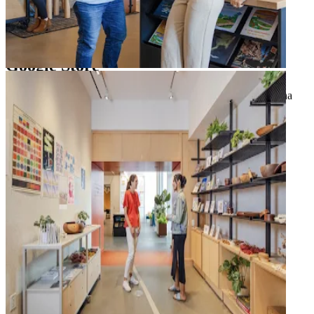
chevron_right
arrow_forward
Plats
Google Store
Köp de senaste produkterna från Google, få hjälp av våra erfarna
experter, delta i en workshop och hitta exklusiv Google-merch
arrow_forward
Plats
Plaza
Upplev konstinstallationer och utomhusevenemang
arrow_forward
Plats
Konst
Bli inspirerad av interaktiva och fantasifulla konstverk