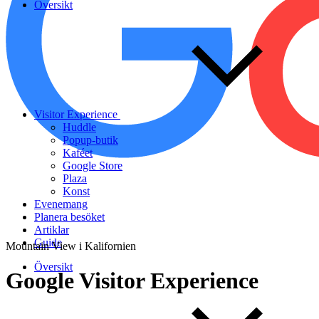
Översikt
Visitor Experience
Huddle
Popup-butik
Kaféet
Google Store
Plaza
Konst
Evenemang
Planera besöket
Artiklar
Guide
Mountain View i Kalifornien
Översikt
Google
Visitor
Experience