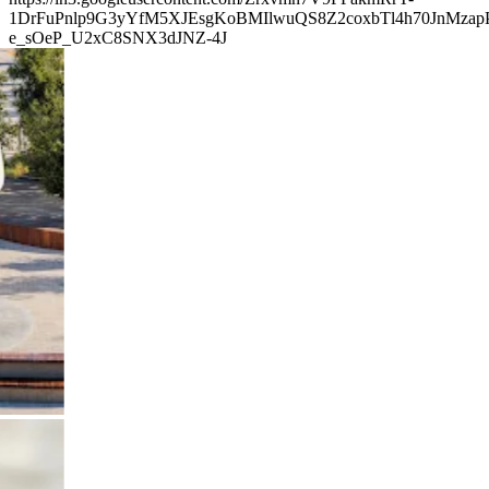
1DrFuPnlp9G3yYfM5XJEsgKoBMIlwuQS8Z2coxbTl4h70JnMza
e_sOeP_U2xC8SNX3dJNZ-4J