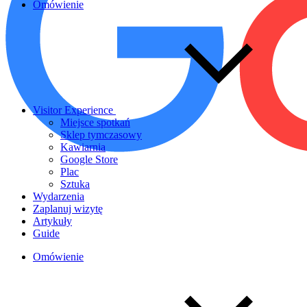
Omówienie
Visitor Experience
Miejsce spotkań
Sklep tymczasowy
Kawiarnia
Google Store
Plac
Sztuka
Wydarzenia
Zaplanuj wizytę
Artykuły
Guide
Omówienie