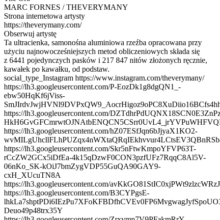
MARC FORNES / THEVERYMANY
Strona internetowa artysty
https://theverymany.com/
Obserwuj artystę
Ta ultracienka, samonośna aluminiowa rzeźba opracowana przy
użyciu najnowocześniejszych metod obliczeniowych składa się
z 6441 pojedynczych pasków i 217 847 nitów złożonych ręcznie,
kawałek po kawałku, od podstaw.
social_type_Instagram https://www.instagram.com/theverymany/
https://lh3.googleusercontent.com/P-EozDk1g8dgQN1_-
ebw50HqKf6jViss-
SmJIrdvJwjHVNl9DVPxQW9_AocrHigoz9oPC8XuDiio16BCfs4
https://lh3.googleusercontent.com/DZTdhrPdUQNX18SCN0E3Zn
HkH6GvGFCmrwtOJNAtbENQCN5CSrr0UvL4_jrYVPuWHFVQ
https://lh3.googleusercontent.com/hZ07ESfJqn6bJjyaX1KO2-
wvMILgUhcllFLhPUZqx4nWXtaQRqIEkhvvur4LCtsEV3QBnRSb
https://lh3.googleusercontent.com/Skr5nFtwKmpoYFVP63T-
rCcZW2GCx5iDfEa-4k15qDzwF0CON3pzfUFz7RqqC8Al5V-
06nKo_SK-kOiJ7bmZygVDP55GuQA90GAY9-
cxH_XUcuTN8A
https://lh3.googleusercontent.com/avKkGO81StIC0xjPWt9z
https://lh3.googleusercontent.com/B3CYPgsE-
lhkLa7shptPDi6IEzPu7XFoKFBDfhCVEv0FP6MvgwagJyfSpoUO
Deuo49p48trx35Y
https://lh3.googleusercontent.com/Zrxvmn7V9PFakmRrY-