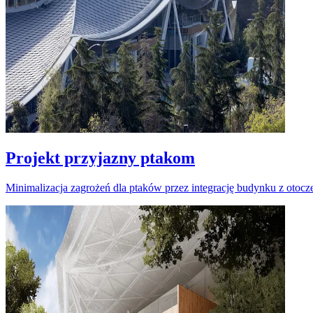
Projekt przyjazny ptakom
Minimalizacja zagrożeń dla ptaków przez integrację budynku z otocz