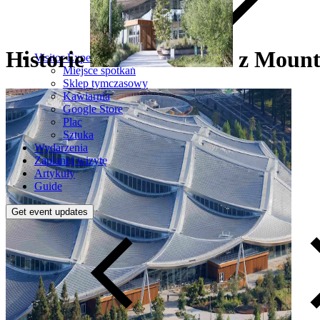
Historie
z
Mount
Visitor Experience
Miejsce spotkań
Sklep tymczasowy
Kawiarnia
Google Store
Plac
Sztuka
Wydarzenia
Zaplanuj wizytę
Artykuły
Guide
Get event updates