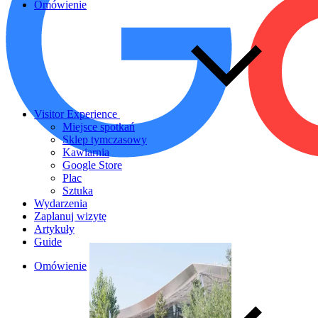
Omówienie
Visitor Experience
Miejsce spotkań
Sklep tymczasowy
Kawiarnia
Google Store
Plac
Sztuka
Wydarzenia
Zaplanuj wizytę
Artykuły
Guide
Omówienie