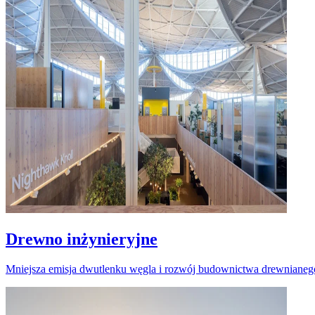
Drewno inżynieryjne
Mniejsza emisja dwutlenku węgla i rozwój budownictwa drewnianeg