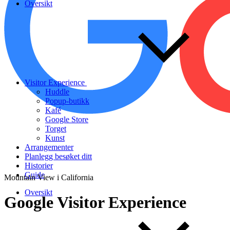
Oversikt
Visitor Experience
Huddle
Popup-butikk
Kafé
Google Store
Torget
Kunst
Arrangementer
Planlegg besøket ditt
Historier
Guide
Mountain View i California
Oversikt
Google
Visitor
Experience