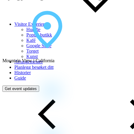
Visitor Experience
Huddle
Popup-butikk
Kafé
Google Store
Torget
Kunst
Mountain View i California
Arrangementer
Planlegg besøket ditt
Historier
Guide
Get event updates