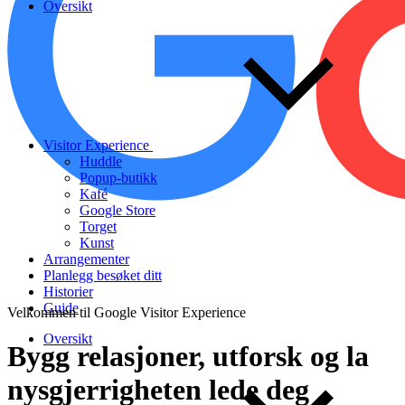
Oversikt
Visitor Experience
Huddle
Popup-butikk
Kafé
Google Store
Torget
Kunst
Arrangementer
Planlegg besøket ditt
Historier
Guide
Velkommen til Google Visitor Experience
Oversikt
Bygg
relasjoner,
utforsk
og
la
nysgjerrigheten
lede
deg