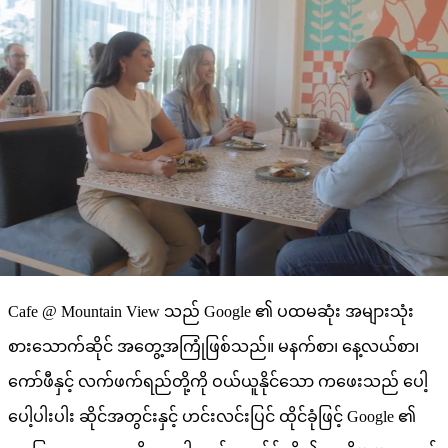
Cafe @ Mountain View သည် Google ၏ ပထမဆုံး အများသုံး
စားသောက်ဆိုင် အတွေ့အကြုံဖြစ်သည်။ မနက်စာ၊ နေ့လယ်စာ၊
ကော်ဖီနှင့် လက်ဖက်ရည်တို့ကို ဝယ်ယူနိုင်သော ကဖေးသည် ပေါ့
ပေါ့ပါးပါး ဆိုင်အတွင်းနှင့် ဟင်းလင်းပြင် ထိုင်ခုံဖြင့် Google ၏