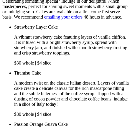
Celebrating something special? Indulge in our delightful 7-inch
masterpieces, perfect for sharing sweet moments with a small group
or indulging solo. Cakes are available on a first come first serve
basis. We recommend
emailing your orders
48 hours in advance.
Strawberry Layer Cake
A vibrant strawberry cake featuring layers of vanilla chiffon.
It is infused with a bright strawberry syrup, spread with
strawberry jam, and finished with smooth strawberry frosting
and crisp strawberry toppings.
$30 whole | $4 slice
Tiramisu Cake
A modern twist on the classic Italian dessert. Layers of vanilla
cake create a delicate canvas for the rich mascarpone filling
and the subtle bitterness of the coffee syrup. Topped with a
dusting of cocoa powder and chocolate coffee beans, indulge
in a slice of Italy today!
$30 whole | $4 slice
Passion Orange Guava Cake