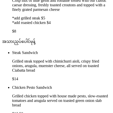
Crisp mix of little gems and romaine tossed with our classic
caesar dressing, freshly toasted croutons and topped with a
finely grated parmesan cheese
*add grilled steak $5
*add roasted chicken $4
$8
အသားညှပ်ပေါင်မုန့်
Steak Sandwich
Grilled steak topped with chimichurri aioli, crispy fried
onions, arugula, muenster cheese, all served on toasted
Ciabatta bread
$14
Chicken Pesto Sandwich
Grilled chicken topped with house made pesto, slow-roasted
tomatoes and arugula served on toasted green onion slab
bread