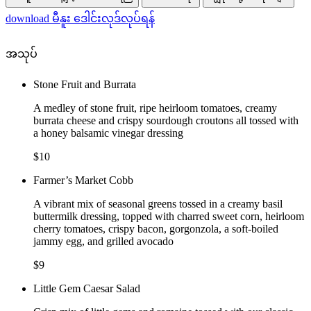
download
မီနူး ဒေါင်းလုဒ်လုပ်ရန်
အသုပ်
Stone Fruit and Burrata
A medley of stone fruit, ripe heirloom tomatoes, creamy
burrata cheese and crispy sourdough croutons all tossed with
a honey balsamic vinegar dressing
$10
Farmer’s Market Cobb
A vibrant mix of seasonal greens tossed in a creamy basil
buttermilk dressing, topped with charred sweet corn, heirloom
cherry tomatoes, crispy bacon, gorgonzola, a soft-boiled
jammy egg, and grilled avocado
$9
Little Gem Caesar Salad