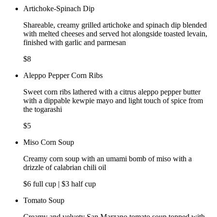
Artichoke-Spinach Dip
Shareable, creamy grilled artichoke and spinach dip blended
with melted cheeses and served hot alongside toasted levain,
finished with garlic and parmesan
$8
Aleppo Pepper Corn Ribs
Sweet corn ribs lathered with a citrus aleppo pepper butter
with a dippable kewpie mayo and light touch of spice from
the togarashi
$5
Miso Corn Soup
Creamy corn soup with an umami bomb of miso with a
drizzle of calabrian chili oil
$6 full cup | $3 half cup
Tomato Soup
Creamy and velvety San Marzano tomato soup topped with