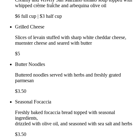
whipped crème fraîche and arbequina olive oil
$6 full cup | $3 half cup
Grilled Cheese
Slices of levain stuffed with sharp white cheddar cheese,
muenster cheese and seared with butter
$5
Butter Noodles
Buttered noodles served with herbs and freshly grated
parmesan
$3.50
Seasonal Focaccia
Freshly baked focaccia bread topped with seasonal
ingredients,
drizzled with olive oil, and seasoned with sea salt and herbs
$3.50