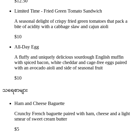
$12.50
Limited Time - Fried Green Tomato Sandwich
A seasonal delight of crispy fried green tomatoes that pack a
bite of acidity with a cabbage slaw and cajun aioli
$10
All-Day Egg
A fluffy and uniquely delicious sourdough English muffin
with spiced bacon, white cheddar and cage-free eggs paired
with an avocado aioli and side of seasonal fruit
$10
သရေစာများ
Ham and Cheese Baguette
Crunchy French baguette paired with ham, cheese and a light
smear of sweet cream butter
$5