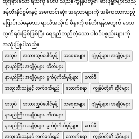
ထူးခြားသော ရသကို ပေးပါသည်။ ကျွန်ုပ်တို့၏ စားဖိုမှူးများသည်
ဖန်တီးနိုင်စွမ်းနှင့် အကောင်းဆုံး အရသာများကို အဓိကထားသည့်
ပြောင်းလဲနေသော ရာသီအလိုက် မီနူးကို ဖန်တီးရန်အတွက် ဒေသ
ထွက်ရင်းမြစ်ဖြစ်ပြီး ရေရှည်တည်တံ့သော ပါဝင်ပစ္စည်းများကို
အသုံးပြုပါသည်။
အသုပ်
အသားညှပ်ပေါင်မုန့်
သရေစာများ
ဂျုံမုန့်များ၊ အချိုပွဲများ
နာမည်ကြီး အချိုပွဲများ- ကိတ်များ
နာမည်ကြီး အချိုပွဲများ- ခွက်ပုံကိတ်မုန့်များ
ကော်ဖီ
အထူးသီးသန့်နှင့် လက်ဖက်ရည်
သောက်စရာ
ကျွန်ုပ်တို့၏ ဆိုင်များ
အသုပ်
အသားညှပ်ပေါင်မုန့်
သရေစာများ
ဂျုံမုန့်များ၊ အချိုပွဲများ
နာမည်ကြီး အချိုပွဲများ- ကိတ်များ
နာမည်ကြီး အချိုပွဲများ- ခွက်ပုံကိတ်မုန့်များ
ကော်ဖီ
အထူးသီးသန့်နှင့် လက်ဖက်ရည်
သောက်စရာ
ကျွန်ုပ်တို့၏ ဆိုင်များ