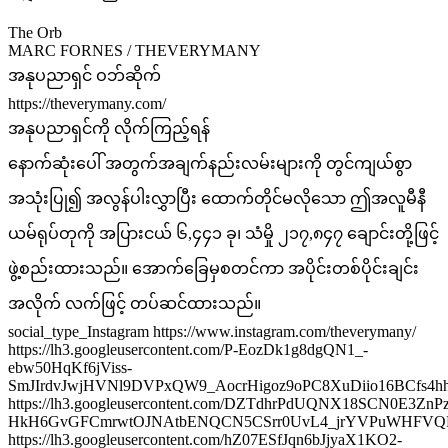
The Orb
MARC FORNES / THEVERYMANY
အနုပညာရှင် ဝဘ်ဆိုက်
https://theverymany.com/
အနုပညာရှင်ကို လိုက်ကြည့်ရန်
နောက်ဆုံးပေါ် အတွက်အချက်နည်းလမ်းများကို တွင်ကျယ်စွာ
အသုံးပြု၍ အလွန်ပါးလွှာပြီး ထောက်တိုင်မလိုသော ဤအလူမီနီ
ယမ်ရုပ်တုကို အပြားငယ် ၆,၄၄၁ ခု၊ သံမှို ၂၁၇,၈၄၇ ချောင်းတို့ဖြင့်
ဖွဲ့စည်းထားသည်။ အောက်ခြေမှစတင်ကာ အပိုင်းတစ်ပိုင်းချင်း
အလိုက် လက်ဖြင့် တပ်ဆင်ထားသည်။
social_type_Instagram https://www.instagram.com/theverymany/
https://lh3.googleusercontent.com/P-EozDk1g8dgQN1_-
ebw50HqKf6jViss-
SmJIrdvJwjHVNl9DVPxQW9_AocrHigoz9oPC8XuDiio16BCfs4
https://lh3.googleusercontent.com/DZTdhrPdUQNX18SCN0E3Zn
HkH6GvGFCmrwtOJNAtbENQCN5CSrr0UvL4_jrYVPuWHFVQ
https://lh3.googleusercontent.com/hZ07ESfJqn6bJjyaX1KO2-