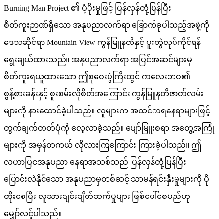
Burning Man Project ၏ ပံ့ပိုးမှုဖြင့် ပြန်လှန်တုံ့ပြန်ပြီး
စိတ်ကူးဉာဏ်ရှိသော အနုပညာလက်ရာ ခြောက်ခုပါသည့်အဖွဲ့ကို
ဒေသဆိုင်ရာ Mountain View ကွန်မြူနတီနှင့် ပူးတွဲလုပ်ကိုင်ရန်
ရွေးချယ်ထားသည်။ အနုပညာလက်ရာ အပြင်အဆင်များမှ
စိတ်ကူးရယူထားသော ဤစုဝေးပွဲကြီးတွင် ကလေးဘဝ၏
စွန့်စားခန်းနှင့် စူးစမ်းလိုစိတ်အကြောင်း ကွန်မြူနတီဇာတ်လမ်း
များကို နားထောင်ခဲ့ပါသည်။ လူများက အထင်ကရနေရာများဖြင့်
တွက်ချက်တတ်ပုံကို လေ့လာခဲ့သည်။ ပျော်မြူးစရာ အတွေ့အကြုံ
များကို အမှန်တကယ် လိုလားကြကြောင်း ကြားခဲ့ပါသည်။ ဤ
လဟာပြငအနုပညာ နေရာအသစ်သည် ပြန်လှန်တုံ့ပြန်ပြီး
ပြောင်းလဲနိုင်သော အနုပညာမှတစ်ဆင့် သာမန်ရင်းနှီးမှုများကို ပို
တိုးစေပြီး လူသားချင်းချိတ်ဆက်မှုများ ဖြစ်ပေါ်စေမည်ဟု
မျှော်လင့်ပါသည်။