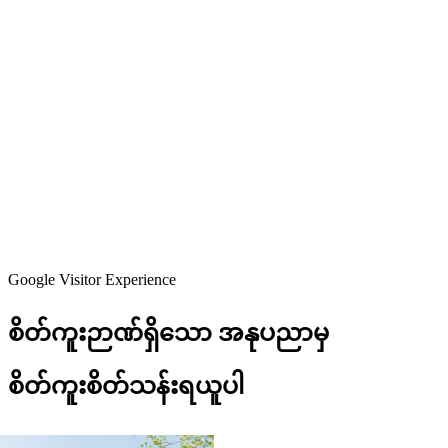
Google Visitor Experience
စိတ်ကူးဉာဏ်ရှိသော
အနုပညာမှ
စိတ်ကူးစိတ်သန်းရယူပါ