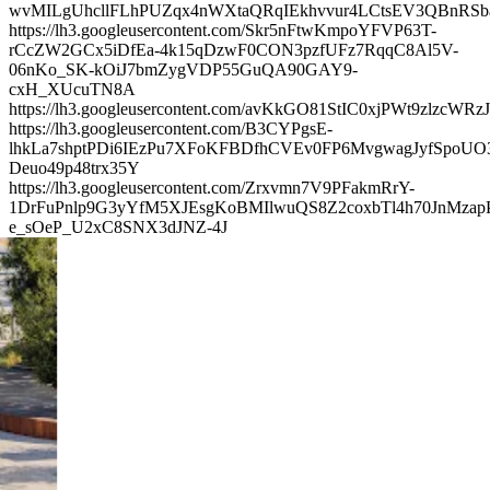
wvMILgUhcllFLhPUZqx4nWXtaQRqIEkhvvur4LCtsEV3QBnRSb
https://lh3.googleusercontent.com/Skr5nFtwKmpoYFVP63T-
rCcZW2GCx5iDfEa-4k15qDzwF0CON3pzfUFz7RqqC8Al5V-
06nKo_SK-kOiJ7bmZygVDP55GuQA90GAY9-
cxH_XUcuTN8A
https://lh3.googleusercontent.com/avKkGO81StIC0xjPWt9z
https://lh3.googleusercontent.com/B3CYPgsE-
lhkLa7shptPDi6IEzPu7XFoKFBDfhCVEv0FP6MvgwagJyfSpoUO
Deuo49p48trx35Y
https://lh3.googleusercontent.com/Zrxvmn7V9PFakmRrY-
1DrFuPnlp9G3yYfM5XJEsgKoBMIlwuQS8Z2coxbTl4h70JnMza
e_sOeP_U2xC8SNX3dJNZ-4J