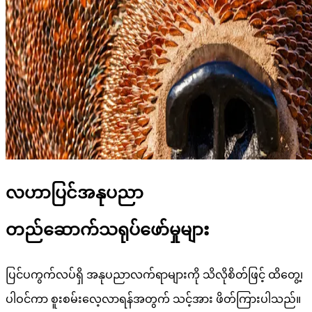
လဟာပြင်အနုပညာ
တည်ဆောက်သရုပ်ဖော်မှုများ
ပြင်ပကွက်လပ်ရှိ အနုပညာလက်ရာများကို သိလိုစိတ်ဖြင့် ထိတွေ့၊
ပါဝင်ကာ စူးစမ်းလေ့လာရန်အတွက် သင့်အား ဖိတ်ကြားပါသည်။