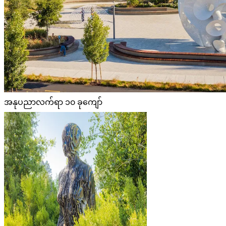
အနုပညာလက်ရာ ၁၀ ခုကျော်