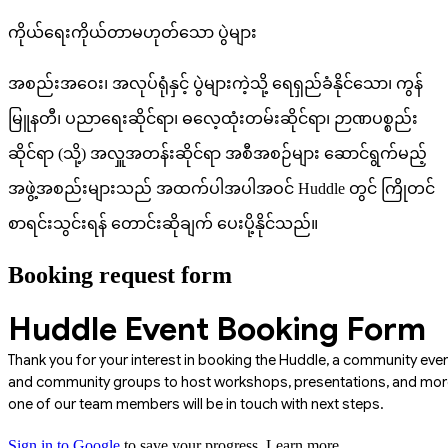
ကိုယ်ရေးကိုယ်တာမဟုတ်သော ပွဲများ
အစည်းအဝေး၊ အလုပ်ရုံနှင့် ပွဲများကဲ့သို့ ရေရှည်ခံနိုင်သော၊ ကွန်
မြူနတီ၊ ပညာရေးဆိုင်ရာ၊ ဓလေ့ထုံးတမ်းဆိုင်ရာ၊ ဉာဏပစ္စည်း
ဆိုင်ရာ (သို့) အလှူအတန်းဆိုင်ရာ အစီအစဉ်များ ဆောင်ရွက်မည့်
အဖွဲ့အစည်းများသည် အထက်ပါအပါအဝင် Huddle တွင် ကြိုတင်
စာရင်းသွင်းရန် တောင်းဆိုချက် ပေးပို့နိုင်သည်။
Booking request form