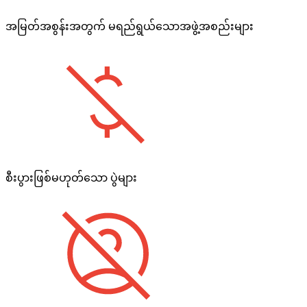
အမြတ်အစွန်းအတွက် မရည်ရွယ်သောအဖွဲ့အစည်းများ
စီးပွားဖြစ်မဟုတ်သော ပွဲများ