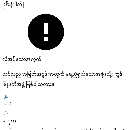
ဖုန်းနံပါတ်
လိုအပ်သောအကွက်
သင်သည် အမြတ်အစွန်းအတွက် မရည်ရွယ်သောအဖွဲ့ (သို့) ကွန်
မြူနတီအဖွဲ့ ဖြစ်ပါသလား။
ဟုတ်
မဟုတ်