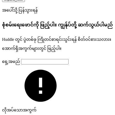
အပေါ်သို့ ပြန်သွားရန်
စုံစမ်းရေးဖောင်ကို ဖြည့်ပါ။ ကျွန်ုပ်တို့ ဆက်သွယ်ပါမည်
Huddle တွင် ပွဲတစ်ခု ကြိုတင်စာရင်းသွင်းရန် စိတ်ဝင်စားသလား။
အောက်ရှိအကွက်များတွင် ဖြည့်ပါ။
ရှေ့အမည်
လိုအပ်သောအကွက်