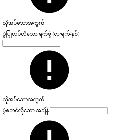
လိုအပ်သောအကွက်
ပွဲပြုလုပ်လိုသော ရက်စွဲ (လ/ရက်/နှစ်)
လိုအပ်သောအကွက်
ပွဲစတင်လိုသော အချိန်