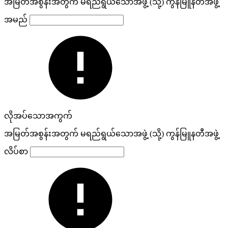
အမြတ်အစွန်းအတွက် မရည်ရွယ်သောအဖွဲ့ (သို့) ကွန်မြူနတီအဖွဲ့
အမည်
လိုအပ်သောအကွက်
အမြတ်အစွန်းအတွက် မရည်ရွယ်သောအဖွဲ့ (သို့) ကွန်မြူနတီအဖွဲ့
လိပ်စာ