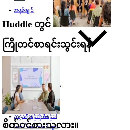
အနှစ်ချုပ်
Huddle
တွင်
ကြိုတင်စာရင်းသွင်းရန်
Visitor Experience
Huddle
Pop-Up Shop
Cafe
Google Store
မြို့တွင်းကွက်လပ်
အနုပညာ
ပွဲများ
သင့်ခရီးစဉ်ကို စီစဉ်ပါ
စိတ်ဝင်စားသလား။
သတင်းဆောင်းပါးများ