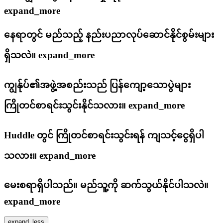
expand_more
နေရာတွင် မည်သည့် နည်းပညာလုပ်ဆောင်နိုင်စွမ်းများ
ရှိသလဲ။
expand_more
ကျွန်ုပ်၏အဖွဲ့အစည်းသည် ပြန်ကျော့သောပွဲများ
ကြိုတင်စာရင်းသွင်းနိုင်သလား။
expand_more
Huddle တွင် ကြိုတင်စာရင်းသွင်းရန် ကျသင့်ငွေရှိပါ
သလား။
expand_more
မေးစရာရှိပါသည်။ မည်သူ့ကို ဆက်သွယ်နိုင်ပါသလဲ။
expand_more
expand_less