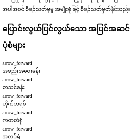
အပါအဝင် စီစဉ်သတ်မှုမှု အမျိုးစုံဖြင့် စီစဉ်သတ်မှတ်နိုင်သည်။
ပြောင်းလွယ်ပြင်လွယ်သော အပြင်အဆင်
ပုံစံများ
arrow_forward
အစည်းအဝေးခန်း
arrow_forward
စာသင်ခန်း
arrow_forward
ဟိုက်ဘရစ်
arrow_forward
ကဇာတ်ရုံ
arrow_forward
အလုပ်ရုံ