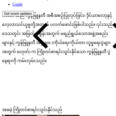
Guide
Get event updates
Huddle သည် ကွန်မြူနတီ အစီအစဉ်ပြုလုပ်ခြင်း၊ ဒိုင်ယာလော့နှင့်
လေ့လာသင်ယူမှုတို့အတွက် ပလက်ဖောင်းဖြစ်ပါသည်။ ၎င်းသည်
ဒေသတွင်း အမြတ်အစွန်းအတွက် မရည်ရွယ်သောအဖွဲ့အစည်း
များနှင့် ကွန်မြူနတီ အဖွဲ့များ (ကိုယ်ရေးကိုယ်တာ လူမှုရေးပွဲများ
အတွက် မဟုတ်) က ကြိုတင်စာရင်းသွင်းနိုင်သော ကွန်မြူနတီ ပွဲ
နေရာကို ကမ်းလှမ်းသည်။
အခမဲ့ ကြိုတင်စာရင်းသွင်းနိုင်သည်