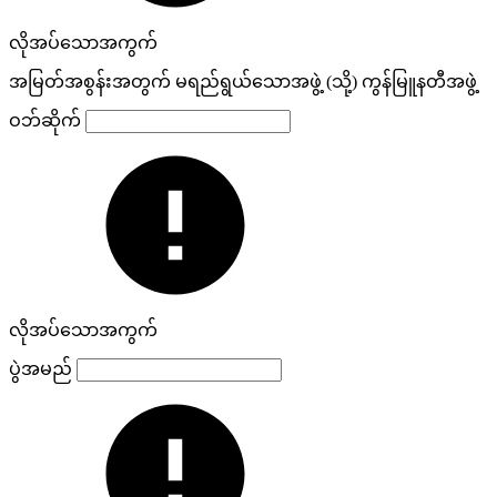
လိုအပ်သောအကွက်
အမြတ်အစွန်းအတွက် မရည်ရွယ်သောအဖွဲ့ (သို့) ကွန်မြူနတီအဖွဲ့
ဝဘ်ဆိုက်
လိုအပ်သောအကွက်
ပွဲအမည်