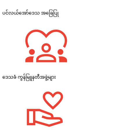
ပင်လယ်အော်ဒေသ အခြေပြု
ဒေသခံ ကွန်မြူနတီအဖွဲ့များ