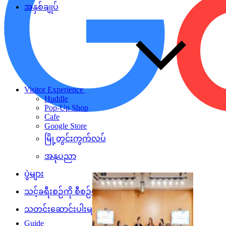
အနှစ်ချုပ်
Visitor Experience
Huddle
Pop-Up Shop
Cafe
Google Store
မြို့တွင်းကွက်လပ်
အနုပညာ
ပွဲများ
သင့်ခရီးစဉ်ကို စီစဉ်ပါ
သတင်းဆောင်းပါးများ
Guide