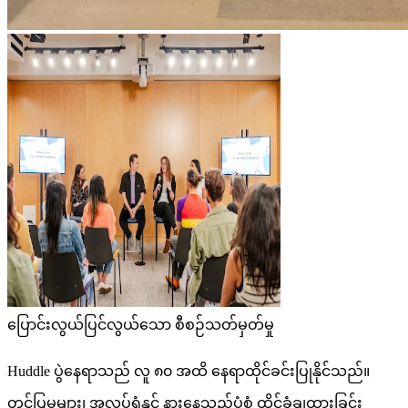
ပြောင်းလွယ်ပြင်လွယ်သော စီစဉ်သတ်မှတ်မှု
Huddle ပွဲနေရာသည် လူ ၈၀ အထိ နေရာထိုင်ခင်းပြုနိုင်သည်။
တင်ပြမှုများ၊ အလုပ်ရုံနှင့် နားနေသည့်ပုံစံ ထိုင်ခုံချထားခြင်း