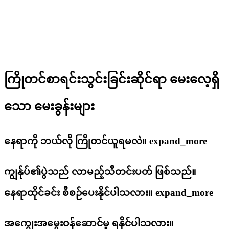
ကြိုတင်စာရင်းသွင်းခြင်းဆိုင်ရာ မေးလေ့ရှိ
သော မေးခွန်းများ
နေရာကို ဘယ်လို ကြိုတင်ယူရမလဲ။
expand_more
ကျွန်ုပ်၏ပွဲသည် လာမည့်သီတင်းပတ် ဖြစ်သည်။
နေရာထိုင်ခင်း စီစဉ်ပေးနိုင်ပါသလား။
expand_more
အကျွေးအမွေးဝန်ဆောင်မှု ရနိုင်ပါသလား။