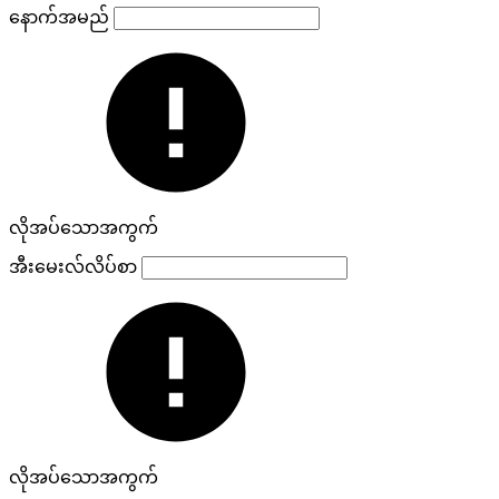
နောက်အမည်
လိုအပ်သောအကွက်
အီးမေးလ်လိပ်စာ
လိုအပ်သောအကွက်