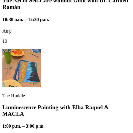
The Art of Self-Care without Guilt with Dr. Carmen
Román
10:30 a.m.
–
12:30 p.m.
Aug
10
The Huddle
Luminescence Painting with Elba Raquel &
MACLA
1:00 p.m.
–
3:00 p.m.