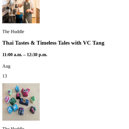
The Huddle
Thai Tastes & Timeless Tales with VC Tang
11:00 a.m.
–
12:30 p.m.
Aug
13
The Huddle