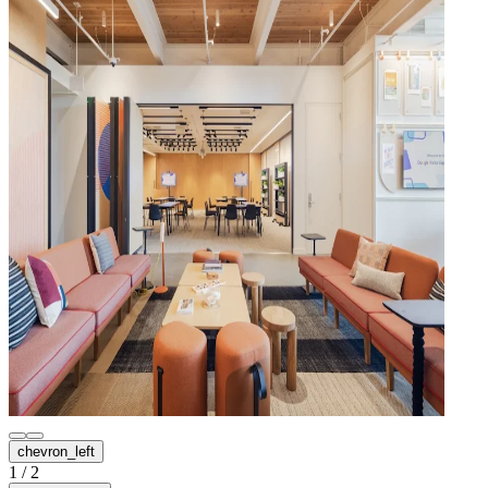
chevron_left
1
/
2