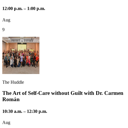
12:00 p.m.
–
1:00 p.m.
Aug
9
The Huddle
The Art of Self-Care without Guilt with Dr. Carmen
Román
10:30 a.m.
–
12:30 p.m.
Aug